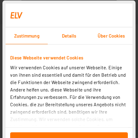
Zustimmung
Details
Über Cookies
Diese Webseite verwendet Cookies
Wir verwenden Cookies auf unserer Webseite. Einige
von ihnen sind essentiell und damit für den Betrieb und
die Funktionen der Webseite zwingend erforderlich.
Andere helfen uns, diese Webseite und ihre
In Fachbeitrag enthalten
Erfahrungen zu verbessern. Für die Verwendung von
Cookies, die zur Bereitstellung unseres Angebots nicht
zwingend erforderlich sind, benötigen wir Ihre
Leser testen den Hama Radio-Hi-Fi-Tuner DIT2100MSBT
Zustimmung. Wir verwenden solche Cookies, um
Artikel-Nr. 250634
Inhalte und Anzeigen zu personalisieren, Funktionen
für soziale Medien anbieten zu können und die Zugriffe