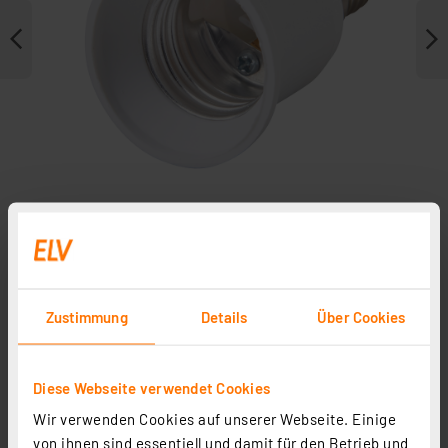
Weitere Modelle
Zustimmung
Details
Über Cookies
Diese Webseite verwendet Cookies
Wir verwenden Cookies auf unserer Webseite. Einige
Heidemann Adapterfassung GU10 auf E14
von ihnen sind essentiell und damit für den Betrieb und