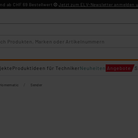
nd ab CHF 69 Bestellwert
Jetzt zum ELV-Newsletter anmelden u
jekte
Produktideen für Techniker
Neuheiten
Angebote
S
/
Homematic
Sender