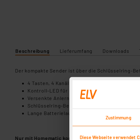
Beschreibung
Lieferumfang
Downloads
Der kompakte Sender ist über die Schlüsselring-B
4 Tasten, 4 Kanäle
Kontroll-LED für Statusmeldung/Quittung
Versenkte Anlerntaste
Schlüsselring-Befestigung
Lange Batterielaufzeit durch Micro-Batterie (L
Zustimmung
Diese Webseite verwendet C
Nur mit Homematic kompatibel.