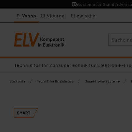
kostenloser Standardversa
ELVshop
ELVjournal
ELVwissen
Suche
Technik für Ihr Zuhause
Technik für Elektronik-Pro
/
/
/
Startseite
Technik für Ihr Zuhause
Smart Home Systeme