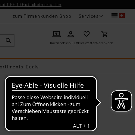
nd CHF 10 Gutschein erhalten
Services
zum Firmenkunden Shop
Karriere
Mein ELV
Merkzettel
Warenkorb
ortiments-Deals