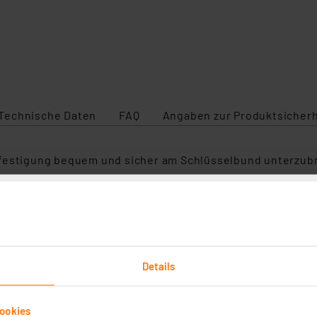
Technische Daten
FAQ
Angaben zur Produktsicherh
efestigung bequem und sicher am Schlüsselbund unterzub
R03/AAA); Batterielaufzeit von typ. >3 Jahren
Details
ookies