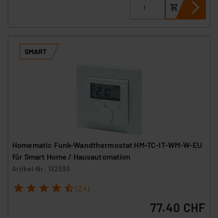
Homematic Funk-Wandthermostat HM-TC-IT-WM-W-EU
für Smart Home / Hausautomation
Artikel-Nr. 132030
1
2
3
4
5
(24)
77.40 CHF