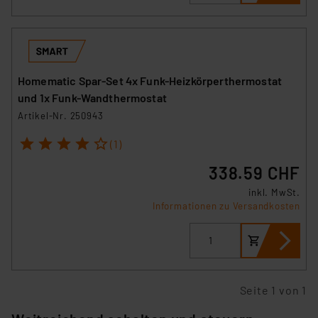
Homematic Spar-Set 4x Funk-Heizkörperthermostat
und 1x Funk-Wandthermostat
Artikel-Nr. 250943
1
2
3
4
5
(1)
338.59 CHF
inkl. MwSt.
Informationen zu Versandkosten
Seite 1 von 1