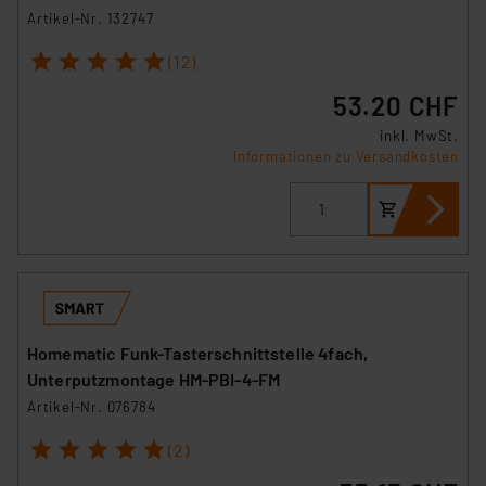
Artikel-Nr. 132747
1
2
3
4
5
(12)
53.20 CHF
inkl. MwSt.
Informationen zu Versandkosten
Homematic Funk-Tasterschnittstelle 4fach,
Unterputzmontage HM-PBI-4-FM
Artikel-Nr. 076784
1
2
3
4
5
(2)