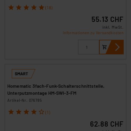
1
2
3
4
5
(18)
55.13 CHF
inkl. MwSt.
Informationen zu Versandkosten
Homematic 3fach-Funk-Schalterschnittstelle,
Unterputzmontage HM-SWI-3-FM
Artikel-Nr. 076785
1
2
3
4
5
(1)
62.88 CHF