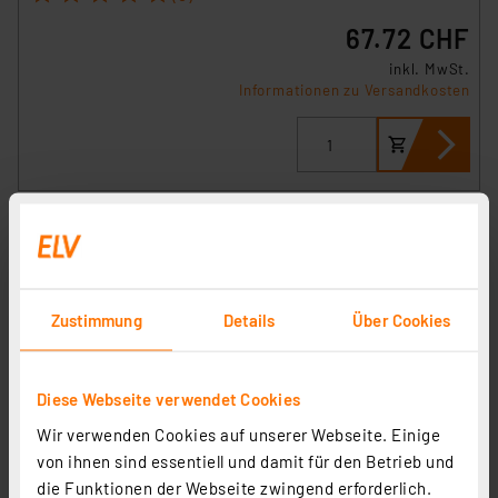
67.72 CHF
inkl. MwSt.
Informationen zu Versandkosten
Zustimmung
Details
Über Cookies
Diese Webseite verwendet Cookies
Wir verwenden Cookies auf unserer Webseite. Einige
Homematic 3-Kanal-Funk-Schließerkontakt-Interface
von ihnen sind essentiell und damit für den Betrieb und
HM-SCI-3-FM für Smart Home / Hausautomation
die Funktionen der Webseite zwingend erforderlich.