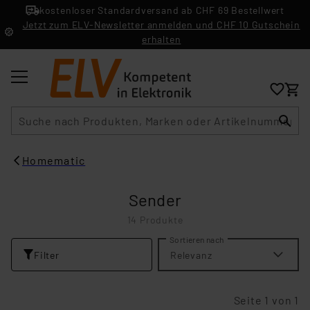
kostenloser Standardversand ab CHF 69 Bestellwert
Jetzt zum ELV-Newsletter anmelden und CHF 10 Gutschein
erhalten
Suche
Homematic
Sender
14 Produkte
Sortieren nach
Filter
Relevanz
Seite 1 von 1