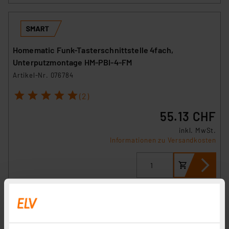
Homematic Funk-Tasterschnittstelle 4fach,
Unterputzmontage HM-PBI-4-FM
Artikel-Nr. 076784
1
2
3
4
5
(2)
55.13 CHF
inkl. MwSt.
Informationen zu Versandkosten