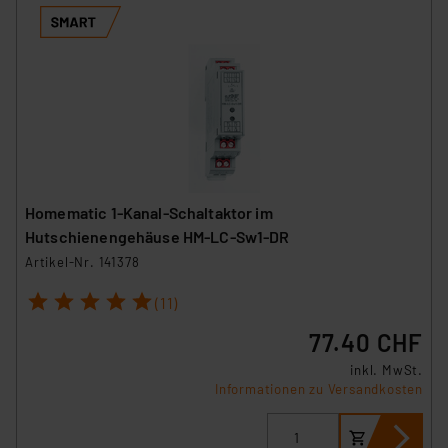
Homematic 1-Kanal-Schaltaktor im
Hutschienengehäuse HM-LC-Sw1-DR
Artikel-Nr. 141378
1
2
3
4
5
(11)
77.40 CHF
inkl. MwSt.
Informationen zu Versandkosten