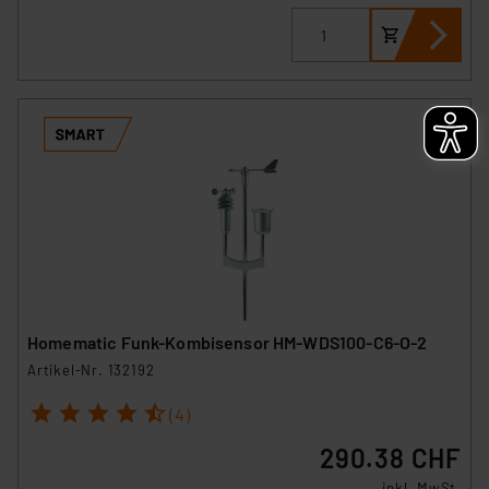
Homematic Funk-Kombisensor HM-WDS100-C6-O-2
Artikel-Nr. 132192
1
2
3
4
5
(4)
290.38 CHF
inkl. MwSt.