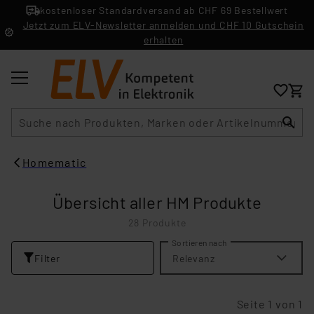
kostenloser Standardversand ab CHF 69 Bestellwert
Jetzt zum ELV-Newsletter anmelden und CHF 10 Gutschein
erhalten
Suche
Homematic
Übersicht aller HM Produkte
28 Produkte
Sortieren nach
Filter
Relevanz
Seite 1 von 1