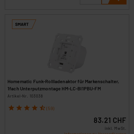
Homematic Funk-Rollladenaktor für Markenschalter,
1fach Unterputzmontage HM-LC-Bl1PBU-FM
Artikel-Nr. 103038
1
2
3
4
5
(59)
83.21 CHF
inkl. MwSt.