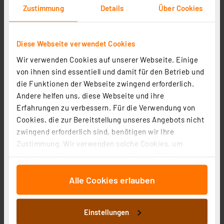
Zustimmung
Details
Über Cookies
Diese Webseite verwendet Cookies
Wir verwenden Cookies auf unserer Webseite. Einige
von ihnen sind essentiell und damit für den Betrieb und
Homematic Funk-Wandtaster 2fach HM-PB-2-WM55-2
die Funktionen der Webseite zwingend erforderlich.
für Smart Home / Hausautomation
Andere helfen uns, diese Webseite und ihre
Artikel-Nr. 131774
Erfahrungen zu verbessern. Für die Verwendung von
Cookies, die zur Bereitstellung unseres Angebots nicht
1
2
3
4
5
(18)
zwingend erforderlich sind, benötigen wir Ihre
55.13 CHF
Zustimmung. Wir verwenden solche Cookies, um
Inhalte und Anzeigen zu personalisieren, Funktionen
inkl. MwSt.
für soziale Medien anbieten zu können und die Zugriffe
Informationen zu Versandkosten
Alle Cookies erlauben
auf unsere Website zu analysieren. Außerdem geben
wir Informationen zu Ihrer Verwendung unserer Website
an unsere Partner für soziale Medien, Werbung und
Einstellungen
Analysen weiter. Unsere Partner führen diese