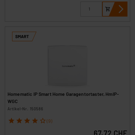
Homematic IP Smart Home Garagentortaster, HmIP-
WGC
Artikel-Nr. 150586
1
2
3
4
5
(9)
67.72 CHF