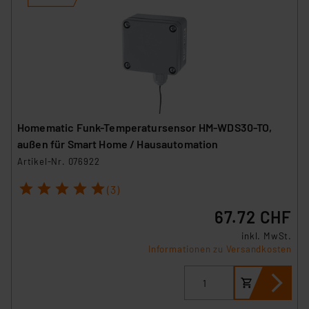
Unsere Kooperation mit diesen Dienstleistern stützt
sich auf die Standarddatenschutzklauseln der
Europäischen Kommission sowie einer eigenen
Beurteilung der mit der Datenübermittlung,
insbesondere der Art der übermittelten Daten,
verbundenen Risiken.“
Homematic Funk-Temperatursensor HM-WDS30-TO,
Impressum
|
Datenschutzerklärung
außen für Smart Home / Hausautomation
Artikel-Nr. 076922
1
2
3
4
5
(3)
67.72 CHF
inkl. MwSt.
Informationen zu Versandkosten