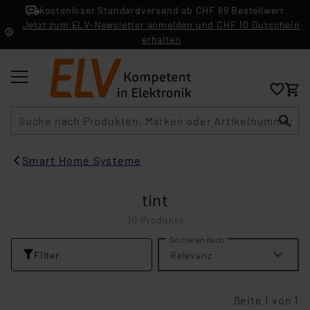
kostenloser Standardversand ab CHF 69 Bestellwert
Jetzt zum ELV-Newsletter anmelden und CHF 10 Gutschein
erhalten
Suche
Smart Home Systeme
tint
30 Produkte
Sortieren nach
Filter
Relevanz
Seite 1 von 1