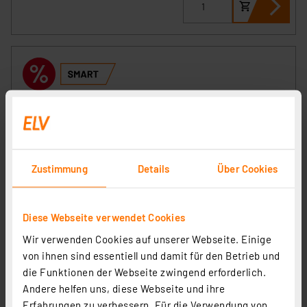
Zustimmung
Details
Über Cookies
tint Smart Home LED Birne Retro, 7W, 806lm, E27,
Diese Webseite verwendet Cookies
60x105mm ,CCT, Zigbee
Wir verwenden Cookies auf unserer Webseite. Einige
Artikel-Nr. 258184
von ihnen sind essentiell und damit für den Betrieb und
12.58 CHF
die Funktionen der Webseite zwingend erforderlich.
Andere helfen uns, diese Webseite und ihre
Statt
30.97 CHF **
Erfahrungen zu verbessern. Für die Verwendung von
inkl. MwSt.