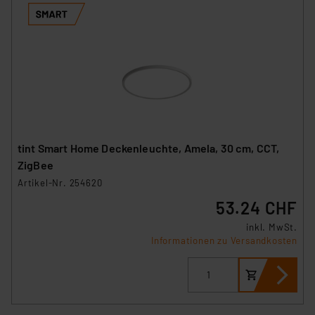
VO) zu. Eine detaillierte Auflistung der einzelnen
Cookies nach Zweck und Anbieter ist durch Klick auf
den Button „Ablehnen oder Einstellungen“ abrufbar. Sie
können die Verwendung nicht notwendiger Cookies
ablehnen oder ihr ganz oder teilweise zustimmen. Ihre
erteilte Zustimmung können Sie jederzeit unter dem
Link „Cookie Einstellungen“ anpassen oder widerrufen.
Die Rechtmäßigkeit der Speicherung, Abrufung und
Weiterverarbeitung dieser Daten zur Auswertung und
tint Smart Home Deckenleuchte, Amela, 30 cm, CCT,
Analyse bis zum Zeitpunkt des Widerrufs bleibt hiervon
ZigBee
unberührt. Ihre Browser-Einstellungen können dazu
Artikel-Nr. 254620
führen, dass die Einstellungen nicht längerfristig
53.24 CHF
gespeichert werden und dieses Banner erneut
angezeigt wird.
inkl. MwSt.
Informationen zu Versandkosten
„Einige Drittanbieter verarbeiten personenbezogene
Daten in den USA. Ihre Einwilligung zur Einbindung von
Cookies dieser Drittanbieter umfasst daher ggf. auch
die Verarbeitung Ihrer Daten in den USA gemäß Art. 49