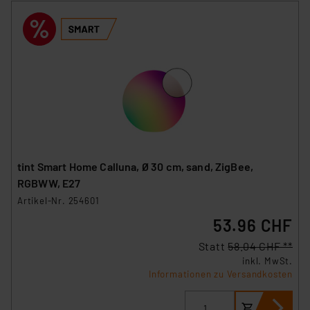
(1) lit. a DSGVO. Nähere Infos zu diesen Drittanbietern
und zu der jeweiligen Datenübermittlung erhalten Sie in
der Datenschutzerklärung. Für die USA besteht kein
Angemessenheitsbeschluss der EU. Dies bedeutet,
dass die USA als Land mit unzureichendem
Datenschutz nach EU-Standards eingestuft wird. So
besteht etwa das Risiko, dass US-Behörden
personenbezogene Daten in
Überwachungsprogrammen verarbeiten, ohne dass
hiergegen Klagemöglichkeiten für Europäer bestehen.
tint Smart Home Calluna, Ø 30 cm, sand, ZigBee,
Unsere Kooperation mit diesen Dienstleistern stützt
RGBWW, E27
sich auf die Standarddatenschutzklauseln der
Artikel-Nr. 254601
Europäischen Kommission sowie einer eigenen
53.96 CHF
Beurteilung der mit der Datenübermittlung,
insbesondere der Art der übermittelten Daten,
Statt
58.04 CHF **
verbundenen Risiken.“
inkl. MwSt.
Informationen zu Versandkosten
Impressum
|
Datenschutzerklärung