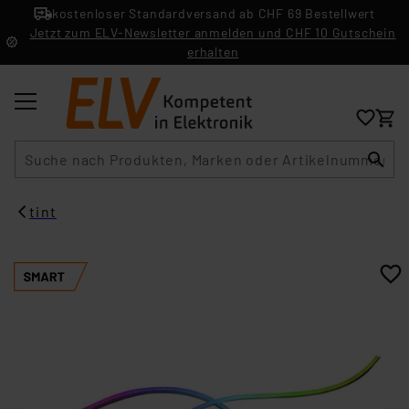
kostenloser Standardversand ab CHF 69 Bestellwert
Jetzt zum ELV-Newsletter anmelden und CHF 10 Gutschein
erhalten
Suche
tint