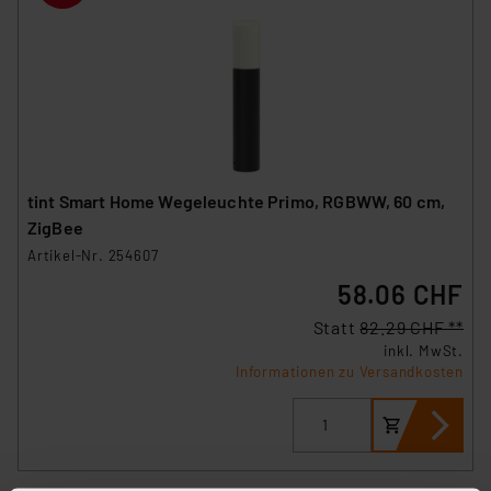
tint Smart Home Wegeleuchte Primo, RGBWW, 60 cm,
ZigBee
Artikel-Nr. 254607
58.06 CHF
Statt
82.29 CHF **
inkl. MwSt.
Informationen zu Versandkosten