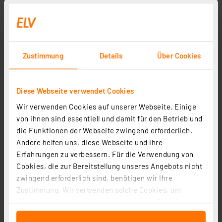
Zustimmung
Details
Über Cookies
Diese Webseite verwendet Cookies
Wir verwenden Cookies auf unserer Webseite. Einige
von ihnen sind essentiell und damit für den Betrieb und
tint Smart Home Calluna, Ø 30 cm, sand, ZigBee,
die Funktionen der Webseite zwingend erforderlich.
RGBWW, E27
Andere helfen uns, diese Webseite und ihre
Artikel-Nr. 254601
Erfahrungen zu verbessern. Für die Verwendung von
53.96 CHF
Cookies, die zur Bereitstellung unseres Angebots nicht
Statt
58.04 CHF **
zwingend erforderlich sind, benötigen wir Ihre
inkl. MwSt.
Zustimmung. Wir verwenden solche Cookies, um
Informationen zu Versandkosten
Inhalte und Anzeigen zu personalisieren, Funktionen
für soziale Medien anbieten zu können und die Zugriffe