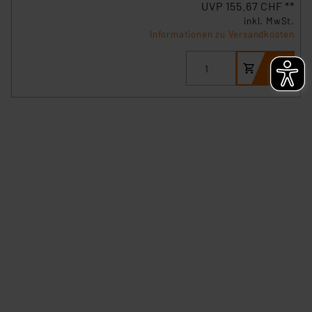
UVP 155.67 CHF **
besteht etwa das Risiko, dass US-Behörden
inkl. MwSt.
personenbezogene Daten in
Informationen zu Versandkosten
Überwachungsprogrammen verarbeiten, ohne dass
hiergegen Klagemöglichkeiten für Europäer bestehen.
Unsere Kooperation mit diesen Dienstleistern stützt
sich auf die Standarddatenschutzklauseln der
Europäischen Kommission sowie einer eigenen
Beurteilung der mit der Datenübermittlung,
insbesondere der Art der übermittelten Daten,
verbundenen Risiken.“
Impressum
|
Datenschutzerklärung