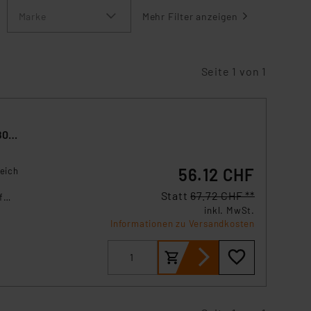
Marke
Mehr Filter anzeigen
Seite 1 von 1
80p,
56.12 CHF
eich
Statt
67.72 CHF **
f
inkl. MwSt.
Informationen zu Versandkosten
 für