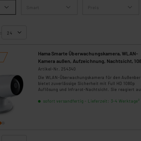
Smart
Preis
:
Hama Smarte Überwachungskamera, WLAN-
Kamera außen, Aufzeichnung, Nachtsicht, 10
WS
Artikel-Nr. 254340
Die WLAN-Überwachungskamera für den Außenber
bietet zuverlässige Sicherheit mit Full HD 1080p
Auflösung und Infrarot-Nachtsicht. Sie reagiert au
Bewegungen und Geräusche und sendet Push-
sofort versandfertig - Lieferzeit: 3-4 Werktage²
Benachrichtigungen. Mit Zwei-Wege-Audio und
spritzwassergeschütztem Design (IP65) ist sie ideal
Haus und Garten.