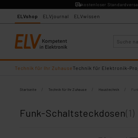
kostenloser Standardversa
ELVshop
ELVjournal
ELVwissen
Suche
Technik für Ihr Zuhause
Technik für Elektronik-Pro
/
/
/
Startseite
Technik für Ihr Zuhause
Haustechnik
Fun
Funk-Schaltsteckdosen
(1)