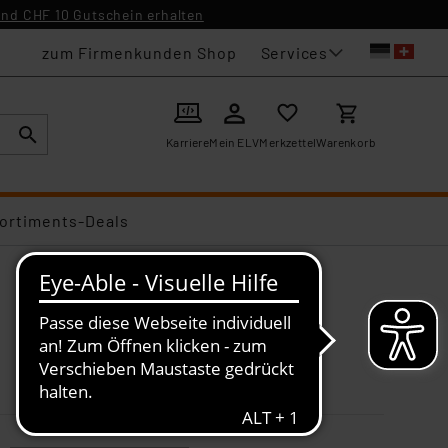
nd CHF 10 Gutschein erhalten
Services
zum Firmenkunden Shop
Karriere
Mein ELV
Merkzettel
Warenkorb
ortiments-Deals