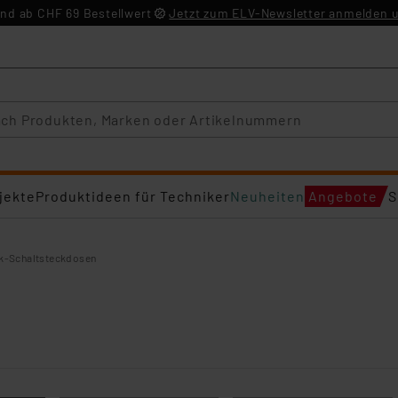
nd ab CHF 69 Bestellwert
Jetzt zum ELV-Newsletter anmelden u
jekte
Produktideen für Techniker
Neuheiten
Angebote
S
k-Schaltsteckdosen