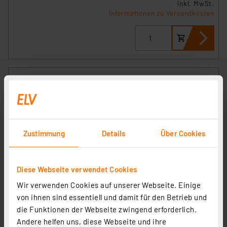
inkl. MwSt.
Informationen zu Versandkosten
Homematic IP Smart Home Adapter Busch-Jaeger
Artikel-Nr. 144732
1
2
3
4
5
(24)
2.86 CHF
Zustimmung
Details
Über Cookies
inkl. MwSt.
Informationen zu Versandkosten
Diese Webseite verwendet Cookies
Wir verwenden Cookies auf unserer Webseite. Einige
von ihnen sind essentiell und damit für den Betrieb und
die Funktionen der Webseite zwingend erforderlich.
Andere helfen uns, diese Webseite und ihre