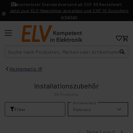
kostenloser Standardversand ab CHF 69 Bestellwert
Jetzt zum ELV-Newsletter anmelden und CHF 10 Gutschein
erhalten
Suche
Homematic IP
Installationszubehör
55 Produkte
Sortieren nach
Filter
Relevanz
Seite 1 von 2