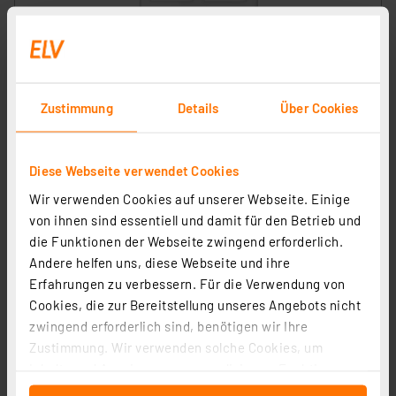
Homematic IP Glasrahmen, 2-fach, weiß, HmIP-GF2
Artikel-Nr. 162146
Zustimmung
Details
Über Cookies
48.09 CHF
inkl. MwSt.
Informationen zu Versandkosten
Diese Webseite verwendet Cookies
Wir verwenden Cookies auf unserer Webseite. Einige
von ihnen sind essentiell und damit für den Betrieb und
die Funktionen der Webseite zwingend erforderlich.
Andere helfen uns, diese Webseite und ihre
Erfahrungen zu verbessern. Für die Verwendung von
Cookies, die zur Bereitstellung unseres Angebots nicht
zwingend erforderlich sind, benötigen wir Ihre
Zustimmung. Wir verwenden solche Cookies, um
Inhalte und Anzeigen zu personalisieren, Funktionen
für soziale Medien anbieten zu können und die Zugriffe