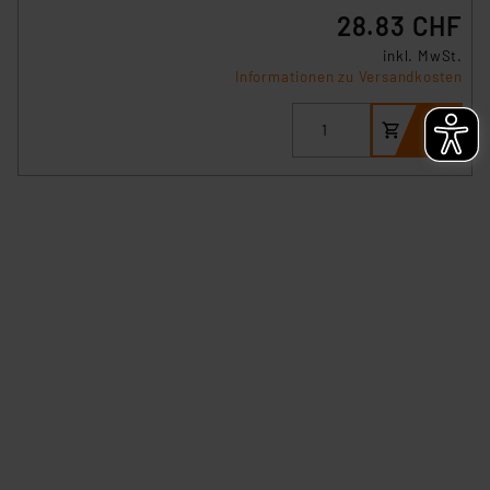
Datenschutz nach EU-Standards eingestuft wird. So
28.83 CHF
besteht etwa das Risiko, dass US-Behörden
inkl. MwSt.
personenbezogene Daten in
Informationen zu Versandkosten
Überwachungsprogrammen verarbeiten, ohne dass
hiergegen Klagemöglichkeiten für Europäer bestehen.
Unsere Kooperation mit diesen Dienstleistern stützt
sich auf die Standarddatenschutzklauseln der
Europäischen Kommission sowie einer eigenen
Beurteilung der mit der Datenübermittlung,
insbesondere der Art der übermittelten Daten,
verbundenen Risiken.“
Impressum
|
Datenschutzerklärung