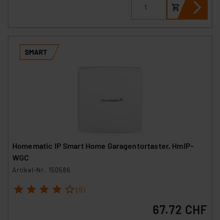
Homematic IP Smart Home Garagentortaster, HmIP-
WGC
Artikel-Nr. 150586
1
2
3
4
5
(9)
67.72 CHF