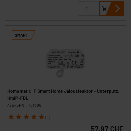
Homematic IP Smart Home Jalousieaktor – Unterputz,
HmIP-FBL
Artikel-Nr. 151398
1
2
3
4
5
(1)
57.97 CHF