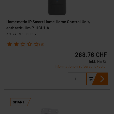
VO) zu. Eine detaillierte Auflistung der einzelnen
Cookies nach Zweck und Anbieter ist durch Klick auf
den Button „Ablehnen oder Einstellungen“ abrufbar. Sie
können die Verwendung nicht notwendiger Cookies
Homematic IP Smart Home Home Control Unit,
ablehnen oder ihr ganz oder teilweise zustimmen. Ihre
anthrazit, HmIP-HCU1-A
erteilte Zustimmung können Sie jederzeit unter dem
Artikel-Nr. 160692
Link „Cookie Einstellungen“ anpassen oder widerrufen.
1
2
3
4
5
Die Rechtmäßigkeit der Speicherung, Abrufung und
(9)
Weiterverarbeitung dieser Daten zur Auswertung und
288.76 CHF
Analyse bis zum Zeitpunkt des Widerrufs bleibt hiervon
inkl. MwSt.
unberührt. Ihre Browser-Einstellungen können dazu
Informationen zu Versandkosten
führen, dass die Einstellungen nicht längerfristig
gespeichert werden und dieses Banner erneut
angezeigt wird.
„Einige Drittanbieter verarbeiten personenbezogene
Daten in den USA. Ihre Einwilligung zur Einbindung von
Cookies dieser Drittanbieter umfasst daher ggf. auch
die Verarbeitung Ihrer Daten in den USA gemäß Art. 49