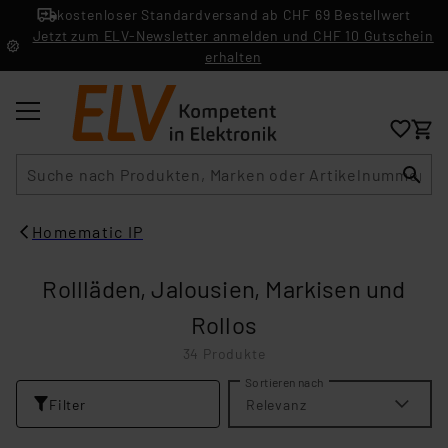
kostenloser Standardversand ab CHF 69 Bestellwert
Jetzt zum ELV-Newsletter anmelden und CHF 10 Gutschein
erhalten
Suche
Homematic IP
Rollläden, Jalousien, Markisen und
Rollos
34 Produkte
Sortieren nach
Filter
Relevanz