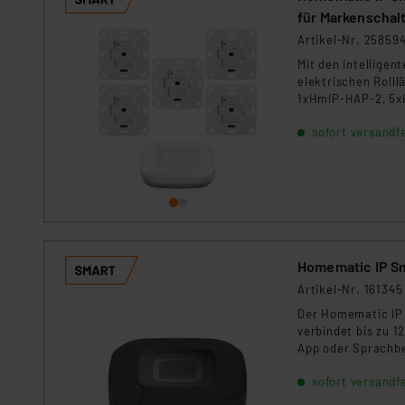
für Markenschal
Artikel-Nr. 25859
Mit den intellige
elektrischen Rolll
1xHmIP-HAP-2, 5
sofort versandfe
Homematic IP Sm
Artikel-Nr. 161345
Der Homematic IP A
verbindet bis zu 1
App oder Sprachbef
Wohnräume – flexi
sofort versandfe