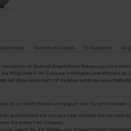
Downloads
Technische Daten
ELVprojekte
Ang
e Innovation im Bereich Smart Home Steuerung mit einem k
ie Möglichkeit, Ihr Zuhause intelligent und effizient zu st
t mit allen Homematic IP Geräten setzt sie neue Maßstäbe
Basis Ihres Smart Homes und eignet sich für eine Vielzah
chter automatisch ein und aus oder dimmen Sie sie nach B
wenn Sie einen Film schauen.
rung, indem Sie die Temperatur in jedem Raum individuel