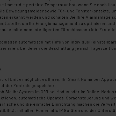
hause immer die perfekte Temperatur hat, wenn Sie nach 
 Sie Bewegungsmelder sowie Tür- und Fensterkontakte, um
ten erkannt werden und schalten Sie Ihre Alarmanlage s
nittstelle, um Ihr Energiemanagement zu optimieren und
use mit einem intelligenten Türschlossantrieb. Erstellen
ollläden automatisch mit Hilfe von individuell einstellbar
Szenarien, bei denen die Beschattung je nach Tageszeit
le:
trol Unit ermöglicht es Ihnen, Ihr Smart Home per App a
auf der Zentrale gespeichert.
ob Sie Ihr System im Offline-Modus oder im Online-Modus 
nktionen, automatische Updates, Sprachsteuerung und we
erfläche und die einfache Einrichtung machen die Verwal
bilität mit allen Homematic IP Geräten und der Unterstü