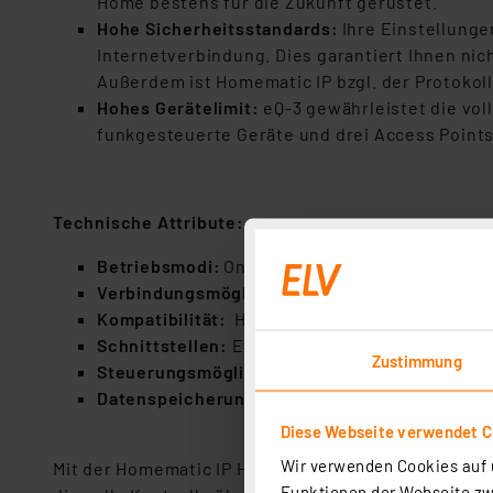
Home bestens für die Zukunft gerüstet.
Hohe Sicherheitsstandards:
Ihre Einstellunge
Internetverbindung. Dies garantiert Ihnen nic
Außerdem ist Homematic IP bzgl. der Protokoll-
Hohes Gerätelimit:
eQ-3 gewährleistet die voll
funkgesteuerte Geräte und drei Access Points. 
Technische Attribute:
Betriebsmodi:
Online und Offline mit optional
Verbindungsmöglichkeiten:
WLAN und LAN
Kompatibilität:
Homematic IP Geräte, Homemati
Schnittstellen:
EEBUS für fortschrittliches 
Zustimmung
Steuerungsmöglichkeiten:
Smartphone, Sprac
Datenspeicherung:
Lokale Speicherung von D
Diese Webseite verwendet C
Wir verwenden Cookies auf u
Mit der Homematic IP Home Control Unit machen Sie
Funktionen der Webseite zwi