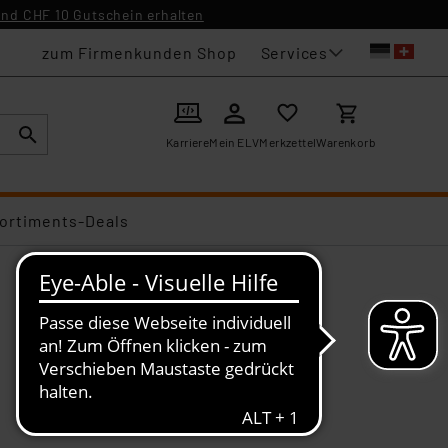
nd CHF 10 Gutschein erhalten
Services
zum Firmenkunden Shop
Karriere
Mein ELV
Merkzettel
Warenkorb
ortiments-Deals