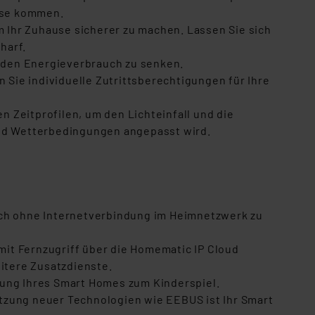
Hause kommen.
 Ihr Zuhause sicherer zu machen. Lassen Sie sich
charf.
 den Energieverbrauch zu senken.
 Sie individuelle Zutrittsberechtigungen für Ihre
en Zeitprofilen, um den Lichteinfall und die
 und Wetterbedingungen angepasst wird.
uch ohne Internetverbindung im Heimnetzwerk zu
mit Fernzugriff über die Homematic IP Cloud
itere Zusatzdienste.
tung Ihres Smart Homes zum Kinderspiel.
tzung neuer Technologien wie EEBUS ist Ihr Smart