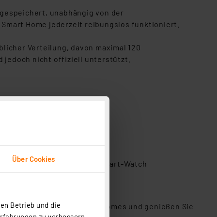
 gespeichert, unabhängig von der
r Smart Home jederzeit reibungslos funktioniert.
üblicher Verteilung, davon maximal 120
jedoch nicht offiziell unterstützt.
**
Über Cookies
n und zukünftig auch per Smart-Watch
en Betrieb und die
n Sie die Zukunft des Smart Homes und genießen Sie
Erfahrungen zu verbessern.