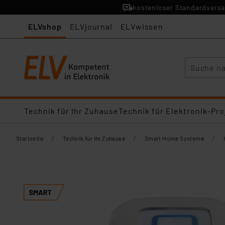
kostenloser Standardversa
ELVshop
ELVjournal
ELVwissen
Suche
Technik für Ihr Zuhause
Technik für Elektronik-Pro
/
/
/
Startseite
Technik für Ihr Zuhause
Smart Home Systeme