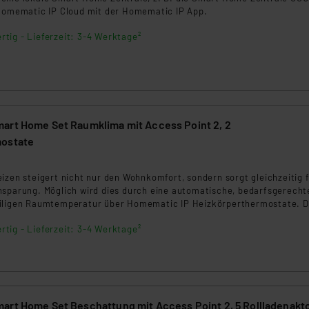
ngemessenheitsbeschluss der EU. Dies bedeutet, dass die USA al
 Homematic IP Cloud mit der Homematic IP App.
rds eingestuft wird. So besteht etwa das Risiko, dass US-Beh
rtig - Lieferzeit: 3-4 Werktage²
ammen verarbeiten, ohne dass hiergegen Klagemöglichkeiten fü
en Dienstleistern stützt sich auf die Standarddatenschutzklause
nen Beurteilung der mit der Datenübermittlung, insbesondere der
.“
klärung
art Home Set Raumklima mit Access Point 2, 2
mostate
3
izen steigert nicht nur den Wohnkomfort, sondern sorgt gleichzeitig f
nsparung. Möglich wird dies durch eine automatische, bedarfsgerecht
iligen Raumtemperatur über Homematic IP Heizkörperthermostate. D
P-2, 2x HmIP-eTRV-B2
rtig - Lieferzeit: 3-4 Werktage²
art Home Set Beschattung mit Access Point 2, 5 Rollladenakt