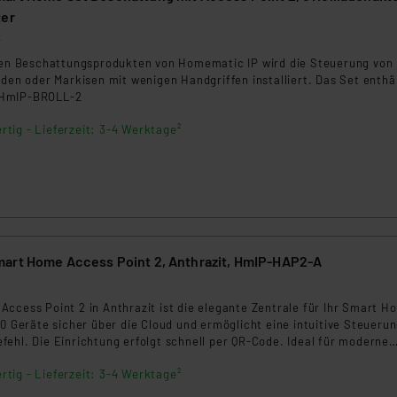
ter
4
nten Beschattungsprodukten von Homematic IP wird die Steuerung von
äden oder Markisen mit wenigen Handgriffen installiert. Das Set enthä
xHmIP-BROLL-2
rtig - Lieferzeit: 3-4 Werktage²
art Home Access Point 2, Anthrazit, HmIP-HAP2-A
ccess Point 2 in Anthrazit ist die elegante Zentrale für Ihr Smart H
20 Geräte sicher über die Cloud und ermöglicht eine intuitive Steueru
ehl. Die Einrichtung erfolgt schnell per QR-Code. Ideal für moderne
bel erweiterbar mit Funk- und Wired-Komponenten.
rtig - Lieferzeit: 3-4 Werktage²