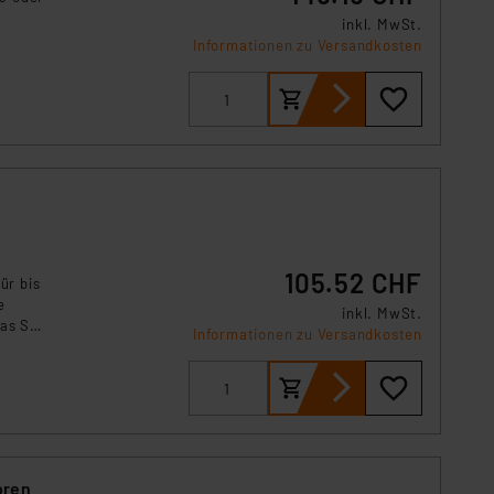
s Land mit unzureichendem
inkl. MwSt.
örden personenbezogene
Informationen zu Versandkosten
r Europäer bestehen.
ln der Europäischen
 Art der übermittelten
105.52 CHF
ür bis
e
inkl. MwSt.
as Set
Informationen zu Versandkosten
oren