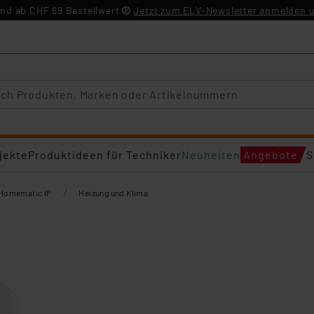
nd ab CHF 69 Bestellwert
Jetzt zum ELV-Newsletter anmelden u
jekte
Produktideen für Techniker
Neuheiten
Angebote
S
/
Homematic IP
Heizung und Klima