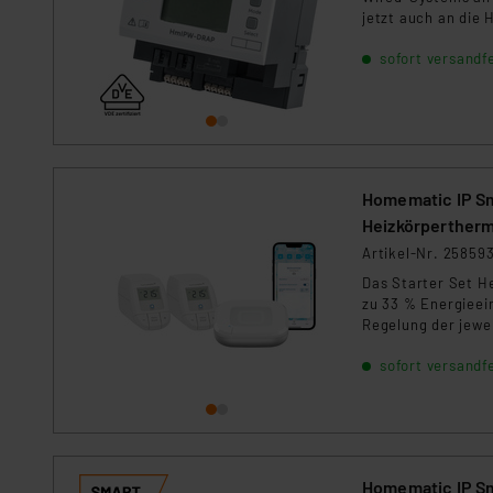
Für die USA besteht kein A
jetzt auch an die
Datenschutz nach EU-Standa
sofort versandfe
Daten in Überwachungsprogr
Unsere Kooperation mit dies
Kommission sowie einer eige
Daten, verbundenen Risiken
Impressum
|
Datenschutzer
Homematic IP Sm
Heizkörperther
Artikel-Nr. 25859
Das Starter Set He
zu 33 % Energieei
Regelung der jewe
enthält: HmIP-HA
sofort versandfe
Homematic IP Sm