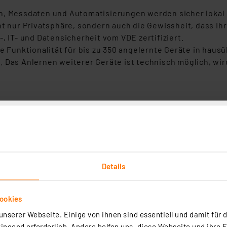
n, Messdaten und Automatisierungen werden sicher lokal
ht nur Privatsphäre, sondern auch die Gewissheit, dass Ih
, IT- und Datensicherheit vom VDE zertifiziert.
e Funktionalität für bis zu 350 angelernte Geräte in haus
Das Anlernen weiterer Geräte ist technisch möglich, wird 
em (kostenfreien) Fernzugriff (nur im Online Modus)
c IP Wired*, Homematic Geräte**, Philips Hue Leuchten*
Energiemanagement
Details
hbefehl, Homematic-IP Funksender, Homematic IP Sensore
aten und Einstellungen
ookies
nserer Webseite. Einige von ihnen sind essentiell und damit für d
 Ihr Zuhause smarter, sicherer und effizienter. Entdecke
ngend erforderlich. Andere helfen uns, diese Webseite und ihre 