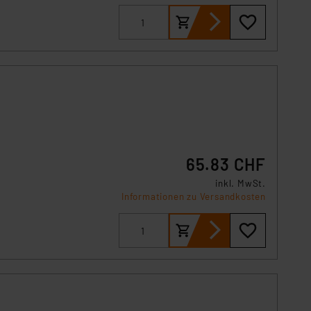
örden personenbezogene
r Europäer bestehen.
ln der Europäischen
 Art der übermittelten
65.83 CHF
t.
inkl. MwSt.
Informationen zu Versandkosten