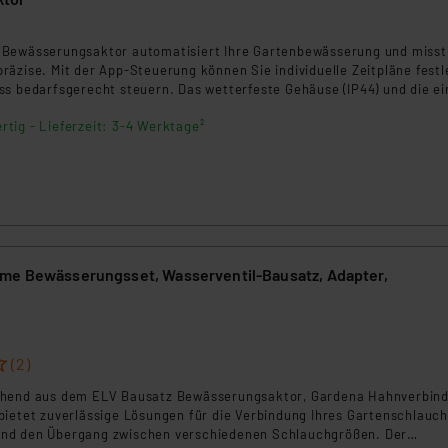
2
Bewässerungsaktor automatisiert Ihre Gartenbewässerung und misst
äzise. Mit der App-Steuerung können Sie individuelle Zeitpläne fest
ss bedarfsgerecht steuern. Das wetterfeste Gehäuse (IP44) und die e
n ihn ideal für den Außenbereich.
rtig - Lieferzeit: 3-4 Werktage²
me Bewässerungsset, Wasserventil-Bausatz, Adapter,
8
(2)
ehend aus dem ELV Bausatz Bewässerungsaktor, Gardena Hahnverbind
bietet zuverlässige Lösungen für die Verbindung Ihres Gartenschlauch
nd den Übergang zwischen verschiedenen Schlauchgrößen. Der