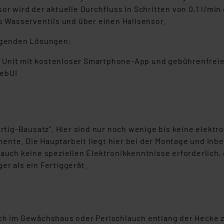
sor wird der aktuelle Durchfluss in Schritten von 0,1 l/m
es Wasserventils und über einen Hallsensor.
olgenden Lösungen:
 Unit mit kostenloser Smartphone-App und gebührenfrei
WebUI
ertig-Bausatz”. Hier sind nur noch wenige bis keine elekt
nte. Die Hauptarbeit liegt hier bei der Montage und Inbe
auch keine speziellen Elektronikkenntnisse erforderlich, 
er als ein Fertiggerät.
uch im Gewächshaus oder Perlschlauch entlang der Hecke z