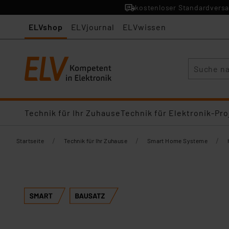
kostenloser Standardversa
ELVshop
ELVjournal
ELVwissen
Suche
Technik für Ihr Zuhause
Technik für Elektronik-Pro
/
/
/
Startseite
Technik für Ihr Zuhause
Smart Home Systeme