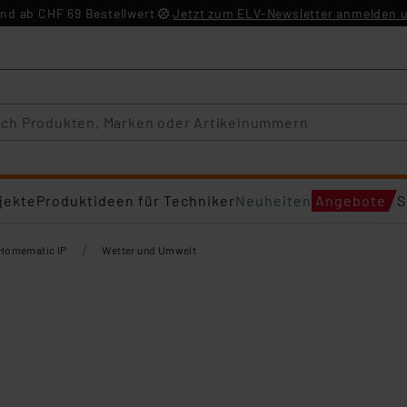
nd ab CHF 69 Bestellwert
Jetzt zum ELV-Newsletter anmelden u
jekte
Produktideen für Techniker
Neuheiten
Angebote
S
/
Homematic IP
Wetter und Umwelt