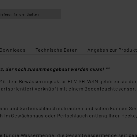
Lieferumfang enthalten
Downloads
Technische Daten
Angaben zur Produkt
atz, der noch zusammengebaut werden muss! *
*
? Mit dem Bewässerungsaktor ELV-SH-WSM gehören sie der
arfsorientiert verknüpft mit einem Bodenfeuchtesensor. 
hn und Gartenschlauch schrauben und schon können Sie 
h im Gewächshaus oder Perlschlauch entlang Ihrer Hecke,
e für die Wassermenge: die Gesamtwassermenge seit dem