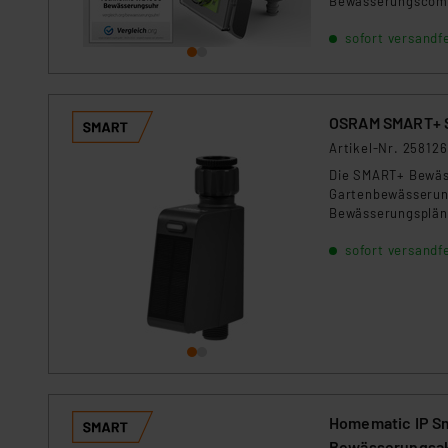
Bewässerungscompu
Datenschutz nach EU-Standa
Daten in Überwachungsprogr
sofort versandfe
Unsere Kooperation mit dies
Kommission sowie einer eige
Daten, verbundenen Risiken
OSRAM SMART+ Sm
Artikel-Nr. 258126
Impressum
|
Datenschutzer
Die SMART+ Bewäss
Gartenbewässerung
Bewässerungspläne
wiederaufladbarer 
sofort versandfe
Homematic IP Sm
Bewässerungsa