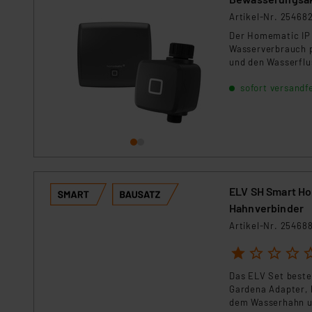
Artikel-Nr. 25468
Der Homematic IP 
Wasserverbrauch pr
und den Wasserflu
Installation mache
sofort versandfe
ELV SH Smart Ho
Hahnverbinder
Artikel-Nr. 25468
1
2
3
4
5
Das ELV Set best
Gardena Adapter, 
dem Wasserhahn u