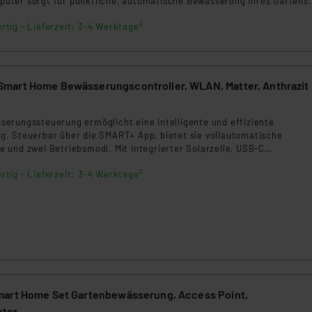
ter sorgt für pünktliche, automatische Bewässerung Ihres Gartens.
rds eingestuft wird. So besteht etwa das Risiko, dass US-Beh
ammen verarbeiten, ohne dass hiergegen Klagemöglichkeiten fü
rtig - Lieferzeit: 3-4 Werktage²
en Dienstleistern stützt sich auf die Standarddatenschutzklause
nen Beurteilung der mit der Datenübermittlung, insbesondere der
.“
art Home Bewässerungscontroller, WLAN, Matter, Anthrazit
klärung
erungssteuerung ermöglicht eine intelligente und effiziente
. Steuerbar über die SMART+ App, bietet sie vollautomatische
 und zwei Betriebsmodi. Mit integrierter Solarzelle, USB-C
Batterie und Wasserzähler ist sie ideal für den Außenbereich geeigne
rtig - Lieferzeit: 3-4 Werktage²
art Home Set Gartenbewässerung, Access Point,
ktor