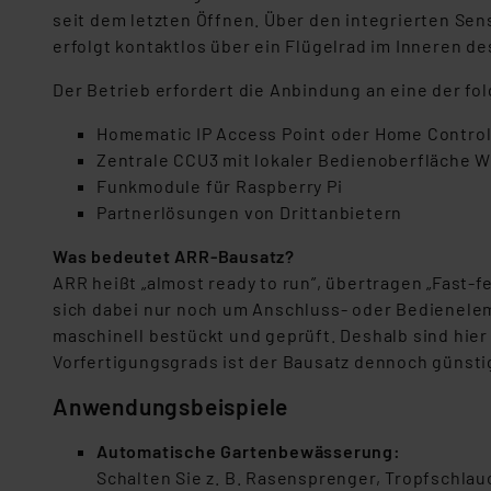
seit dem letzten Öffnen. Über den integrierten Sen
erfolgt kontaktlos über ein Flügelrad im Inneren d
Der Betrieb erfordert die Anbindung an eine der f
Homematic IP Access Point oder Home Control
Zentrale CCU3 mit lokaler Bedienoberfläche 
Funkmodule für Raspberry Pi
Partnerlösungen von Drittanbietern
Was bedeutet ARR-Bausatz?
ARR heißt „almost ready to run”, übertragen „Fast-f
sich dabei nur noch um Anschluss- oder Bedieneleme
maschinell bestückt und geprüft. Deshalb sind hier 
Vorfertigungsgrads ist der Bausatz dennoch günstig
Anwendungsbeispiele
Automatische Gartenbewässerung:
Schalten Sie z. B. Rasensprenger, Tropfschla