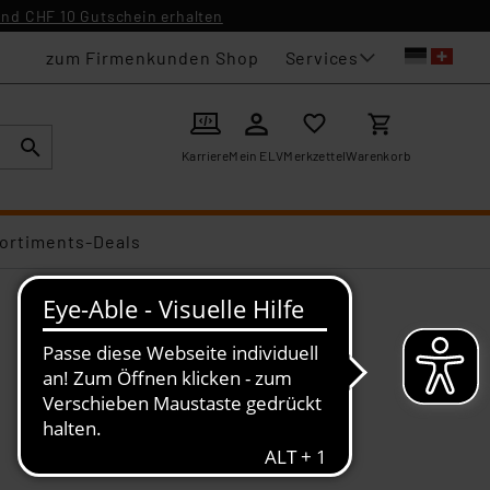
nd CHF 10 Gutschein erhalten
Services
zum Firmenkunden Shop
Karriere
Mein ELV
Merkzettel
Warenkorb
ortiments-Deals