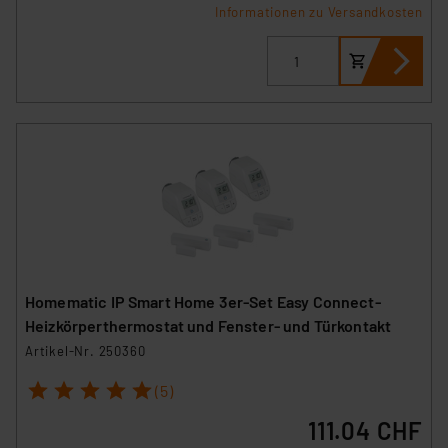
Unsere Kooperation mit diesen Dienstleistern stützt
Informationen zu Versandkosten
sich auf die Standarddatenschutzklauseln der
Europäischen Kommission sowie einer eigenen
Beurteilung der mit der Datenübermittlung,
insbesondere der Art der übermittelten Daten,
verbundenen Risiken.“
Impressum
|
Datenschutzerklärung
Homematic IP Smart Home 3er-Set Easy Connect-
Heizkörperthermostat und Fenster- und Türkontakt
Artikel-Nr. 250360
1
2
3
4
5
(5)
111.04 CHF