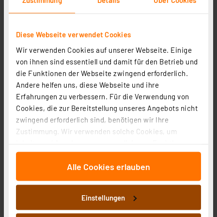
Diese Webseite verwendet Cookies
Wir verwenden Cookies auf unserer Webseite. Einige
von ihnen sind essentiell und damit für den Betrieb und
die Funktionen der Webseite zwingend erforderlich.
Andere helfen uns, diese Webseite und ihre
Erfahrungen zu verbessern. Für die Verwendung von
Cookies, die zur Bereitstellung unseres Angebots nicht
zwingend erforderlich sind, benötigen wir Ihre
Homematic IP Smart Home Starter Set Heizen – pure,
Zustimmung. Wir verwenden solche Cookies, um
HmIP-SK28
Inhalte und Anzeigen zu personalisieren, Funktionen
Artikel-Nr. 162165
für soziale Medien anbieten zu können und die Zugriffe
154.84 CHF
Alle Cookies erlauben
auf unsere Website zu analysieren. Außerdem geben
inkl. MwSt.
wir Informationen zu Ihrer Verwendung unserer Website
Informationen zu Versandkosten
an unsere Partner für soziale Medien, Werbung und
Einstellungen
Analysen weiter. Unsere Partner führen diese
Informationen möglicherweise mit weiteren Daten