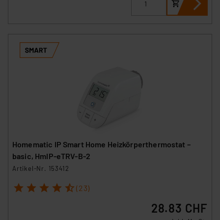
Homematic IP Smart Home Heizkörperthermostat –
basic, HmIP-eTRV-B-2
Artikel-Nr. 153412
1
2
3
4
5
(23)
28.83 CHF