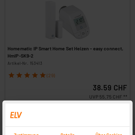
Homematic IP Smart Home Set Heizen – easy connect,
HmIP-SK9-2
Artikel-Nr. 153413
1
2
3
4
5
(29)
38.59 CHF
UVP 55.75 CHF **
inkl. MwSt.
Informationen zu Versandkosten
Zustimmung
Details
Über Cookies