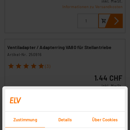
inkl. MwSt.
Informationen zu Versandkosten
Ventiladapter / Adapterring VA80 für Stellantriebe
Artikel-Nr. 250916
1
2
3
4
5
(3)
1.44 CHF
inkl. MwSt.
Informationen zu Versandkosten
Zustimmung
Details
Über Cookies