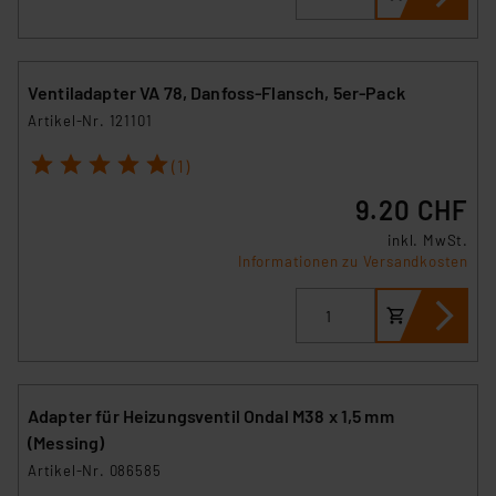
Ventiladapter VA 78, Danfoss-Flansch, 5er-Pack
Artikel-Nr. 121101
1
2
3
4
5
(1)
9.20 CHF
inkl. MwSt.
Informationen zu Versandkosten
Adapter für Heizungsventil Ondal M38 x 1,5 mm
(Messing)
Artikel-Nr. 086585