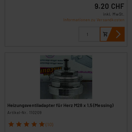
gespeichert werden und dieses Banner erneut
9.20 CHF
angezeigt wird.
inkl. MwSt.
Informationen zu Versandkosten
„Einige Drittanbieter verarbeiten personenbezogene
Daten in den USA. Ihre Einwilligung zur Einbindung von
Cookies dieser Drittanbieter umfasst daher ggf. auch
die Verarbeitung Ihrer Daten in den USA gemäß Art. 49
(1) lit. a DSGVO. Nähere Infos zu diesen Drittanbietern
und zu der jeweiligen Datenübermittlung erhalten Sie in
der Datenschutzerklärung. Für die USA besteht kein
Angemessenheitsbeschluss der EU. Dies bedeutet,
dass die USA als Land mit unzureichendem
Datenschutz nach EU-Standards eingestuft wird. So
besteht etwa das Risiko, dass US-Behörden
personenbezogene Daten in
Heizungsventiladapter für Herz M28 x 1,5 (Messing)
Überwachungsprogrammen verarbeiten, ohne dass
Artikel-Nr. 110209
hiergegen Klagemöglichkeiten für Europäer bestehen.
1
2
3
4
5
Unsere Kooperation mit diesen Dienstleistern stützt
(10)
sich auf die Standarddatenschutzklauseln der