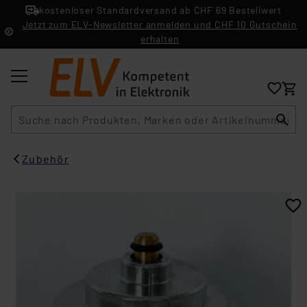
kostenloser Standardversand ab CHF 69 Bestellwert
Jetzt zum ELV-Newsletter anmelden und CHF 10 Gutschein
erhalten
Suche
Zubehör