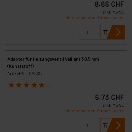
8.66 CHF
Europäischen Kommission sowie einer eigenen
Beurteilung der mit der Datenübermittlung,
inkl. MwSt.
Informationen zu Versandkosten
insbesondere der Art der übermittelten Daten,
verbundenen Risiken.“
Impressum
|
Datenschutzerklärung
Adapter für Heizungsventil Vaillant 30,5 mm
(Kunststoff)
Artikel-Nr. 076028
1
2
3
4
5
(4)
6.73 CHF
inkl. MwSt.
Informationen zu Versandkosten