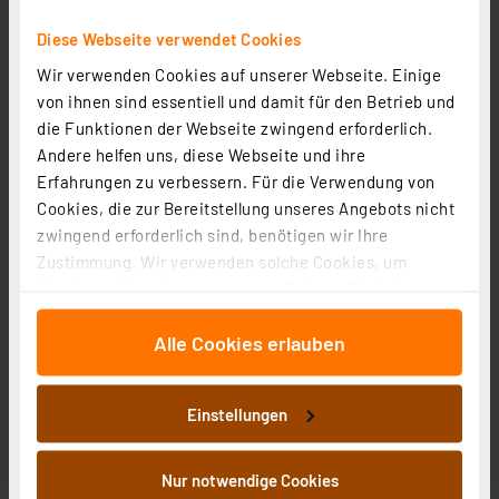
Diese Webseite verwendet Cookies
Wir verwenden Cookies auf unserer Webseite. Einige
von ihnen sind essentiell und damit für den Betrieb und
die Funktionen der Webseite zwingend erforderlich.
Andere helfen uns, diese Webseite und ihre
Heizungsventiladapter für Gampper M20 (6) bis 10 mm
Erfahrungen zu verbessern. Für die Verwendung von
Tiefe (Messing)
Cookies, die zur Bereitstellung unseres Angebots nicht
Artikel-Nr. 110216
zwingend erforderlich sind, benötigen wir Ihre
Zustimmung. Wir verwenden solche Cookies, um
1
2
3
4
5
(1)
Inhalte und Anzeigen zu personalisieren, Funktionen
12.54 CHF
für soziale Medien anbieten zu können und die Zugriffe
Alle Cookies erlauben
auf unsere Website zu analysieren. Außerdem geben
inkl. MwSt.
wir Informationen zu Ihrer Verwendung unserer Website
Informationen zu Versandkosten
an unsere Partner für soziale Medien, Werbung und
Einstellungen
Analysen weiter. Unsere Partner führen diese
Informationen möglicherweise mit weiteren Daten
zusammen, die Sie ihnen bereitgestellt haben oder die
Nur notwendige Cookies