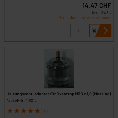
14.47 CHF
inkl. MwSt.
Informationen zu Versandkosten
Heizungsventiladapter für Oventrop M30 x 1,0 (Messing)
Artikel-Nr. 110213
1
2
3
4
5
(10)