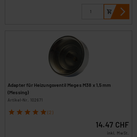
Adapter für Heizungsventil Meges M38 x 1,5 mm
(Messing)
Artikel-Nr. 102671
1
2
3
4
5
(2)
14.47 CHF
inkl. MwSt.