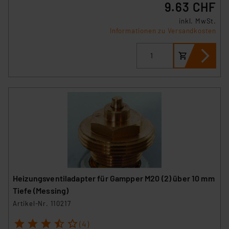
9.63 CHF
inkl. MwSt.
Informationen zu Versandkosten
Heizungsventiladapter für Gampper M20 (2) über 10 mm
Tiefe (Messing)
Artikel-Nr. 110217
1
2
3
4
5
(4)