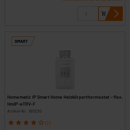
Homematic IP Smart Home Heizkörperthermostat – flex,
HmIP-eTRV-F
Artikel-Nr. 160230
1
2
3
4
5
(2)