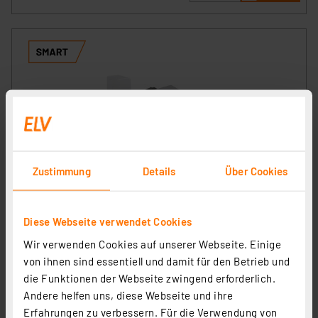
Zustimmung
Details
Über Cookies
Homematic IP Smart Home Set Heizen – easy connect,
HmIP-SK9-2
Diese Webseite verwendet Cookies
Artikel-Nr. 153413
Wir verwenden Cookies auf unserer Webseite. Einige
1
2
3
4
5
(29)
von ihnen sind essentiell und damit für den Betrieb und
38.59 CHF
die Funktionen der Webseite zwingend erforderlich.
Andere helfen uns, diese Webseite und ihre
UVP 55.75 CHF **
Erfahrungen zu verbessern. Für die Verwendung von
inkl. MwSt.