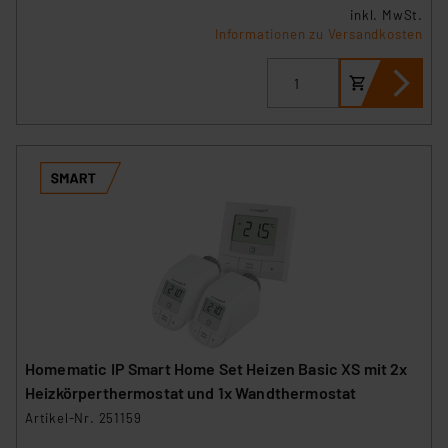
inkl. MwSt.
Cookies nach Zweck und Anbieter ist durch Klick auf
Informationen zu Versandkosten
den Button „Ablehnen oder Einstellungen“ abrufbar. Sie
können die Verwendung nicht notwendiger Cookies
ablehnen oder ihr ganz oder teilweise zustimmen. Ihre
erteilte Zustimmung können Sie jederzeit unter dem
Link „Cookie Einstellungen“ anpassen oder widerrufen.
Die Rechtmäßigkeit der Speicherung, Abrufung und
Weiterverarbeitung dieser Daten zur Auswertung und
Analyse bis zum Zeitpunkt des Widerrufs bleibt hiervon
unberührt. Ihre Browser-Einstellungen können dazu
führen, dass die Einstellungen nicht längerfristig
gespeichert werden und dieses Banner erneut
angezeigt wird.
„Einige Drittanbieter verarbeiten personenbezogene
Homematic IP Smart Home Set Heizen Basic XS mit 2x
Daten in den USA. Ihre Einwilligung zur Einbindung von
Heizkörperthermostat und 1x Wandthermostat
Cookies dieser Drittanbieter umfasst daher ggf. auch
Artikel-Nr. 251159
die Verarbeitung Ihrer Daten in den USA gemäß Art. 49