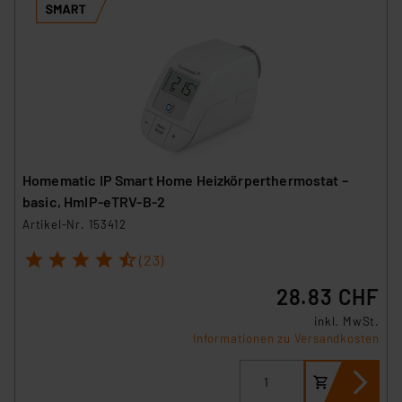
Homematic IP Smart Home Heizkörperthermostat –
basic, HmIP-eTRV-B-2
Artikel-Nr. 153412
1
2
3
4
5
(23)
28.83 CHF
inkl. MwSt.
Informationen zu Versandkosten