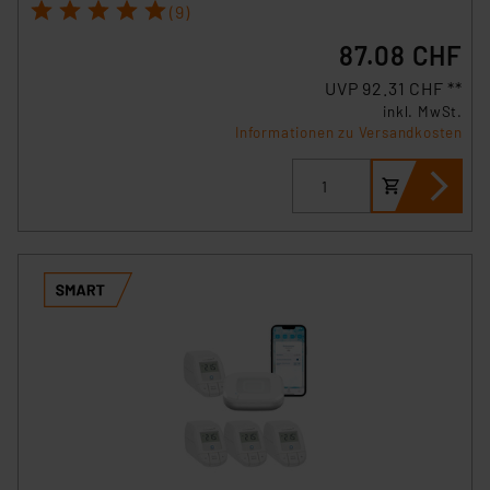
1
2
3
4
5
(1) lit. a DSGVO. Nähere Infos zu diesen Drittanbietern
(9)
und zu der jeweiligen Datenübermittlung erhalten Sie in
87.08 CHF
der Datenschutzerklärung. Für die USA besteht kein
Angemessenheitsbeschluss der EU. Dies bedeutet,
UVP 92.31 CHF **
dass die USA als Land mit unzureichendem
inkl. MwSt.
Informationen zu Versandkosten
Datenschutz nach EU-Standards eingestuft wird. So
besteht etwa das Risiko, dass US-Behörden
personenbezogene Daten in
Überwachungsprogrammen verarbeiten, ohne dass
hiergegen Klagemöglichkeiten für Europäer bestehen.
Unsere Kooperation mit diesen Dienstleistern stützt
sich auf die Standarddatenschutzklauseln der
Europäischen Kommission sowie einer eigenen
Beurteilung der mit der Datenübermittlung,
insbesondere der Art der übermittelten Daten,
verbundenen Risiken.“
Impressum
|
Datenschutzerklärung