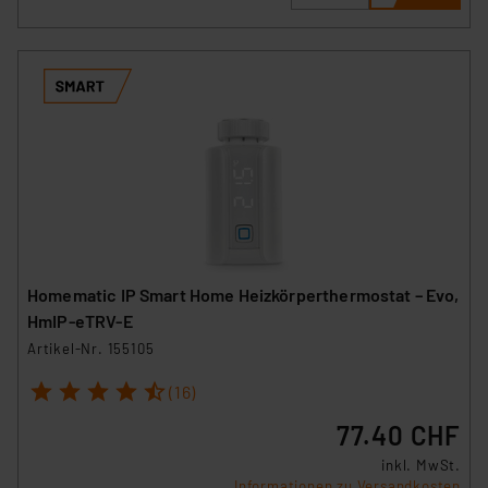
Homematic IP Smart Home Heizkörperthermostat – Evo,
HmIP-eTRV-E
Artikel-Nr. 155105
1
2
3
4
5
(16)
77.40 CHF
inkl. MwSt.
Informationen zu Versandkosten