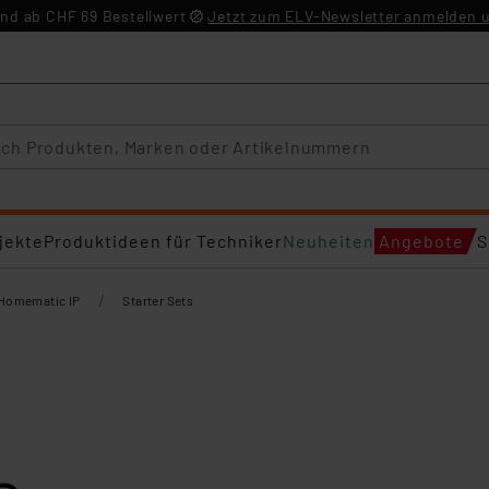
nd ab CHF 69 Bestellwert
Jetzt zum ELV-Newsletter anmelden u
jekte
Produktideen für Techniker
Neuheiten
Angebote
S
/
Homematic IP
Starter Sets