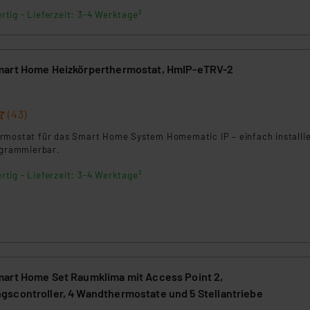
ngemessenheitsbeschluss der EU. Dies bedeutet, dass die USA al
rtig - Lieferzeit: 3-4 Werktage²
rds eingestuft wird. So besteht etwa das Risiko, dass US-Beh
ammen verarbeiten, ohne dass hiergegen Klagemöglichkeiten fü
en Dienstleistern stützt sich auf die Standarddatenschutzklause
mart Home Heizkörperthermostat, HmIP-eTRV-2
nen Beurteilung der mit der Datenübermittlung, insbesondere der
.“
(43)
klärung
rmostat für das Smart Home System Homematic IP – einfach installi
rogrammierbar.
rtig - Lieferzeit: 3-4 Werktage²
art Home Set Raumklima mit Access Point 2,
scontroller, 4 Wandthermostate und 5 Stellantriebe