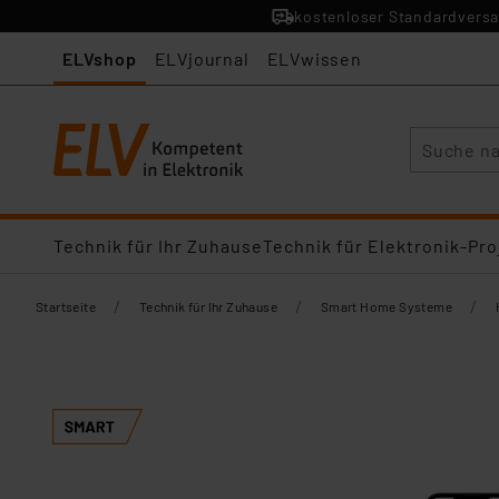
kostenloser Standardversa
ELVshop
ELVjournal
ELVwissen
Suche
Technik für Ihr Zuhause
Technik für Elektronik-Pro
/
/
/
Startseite
Technik für Ihr Zuhause
Smart Home Systeme