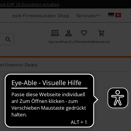
nd CHF 10 Gutschein erhalten
Services
zum Firmenkunden Shop
Karriere
Mein ELV
Merkzettel
Warenkorb
ortiments-Deals