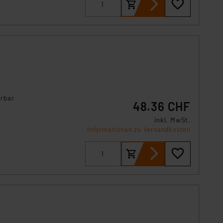
s Land mit unzureichendem
örden personenbezogene
r Europäer bestehen.
ln der Europäischen
 Art der übermittelten
erbar
48.36 CHF
inkl. MwSt.
Informationen zu Versandkosten