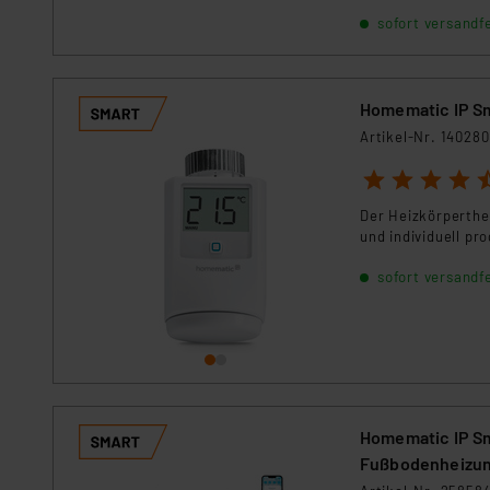
Für die USA besteht kein A
sofort versandfe
Datenschutz nach EU-Standa
Daten in Überwachungsprogr
Unsere Kooperation mit dies
Homematic IP S
Kommission sowie einer eige
Artikel-Nr. 140280
Daten, verbundenen Risiken
1
2
3
4
5
Impressum
|
Datenschutzer
Der Heizkörperthe
und individuell p
sofort versandfe
Homematic IP Sm
Fußbodenheizung