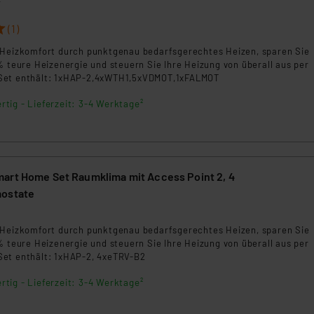
4
(1)
 Heizkomfort durch punktgenau bedarfsgerechtes Heizen, sparen Sie
% teure Heizenergie und steuern Sie Ihre Heizung von überall aus per
Set enthält: 1xHAP-2,4xWTH1,5xVDMOT,1xFALMOT
rtig - Lieferzeit: 3-4 Werktage²
art Home Set Raumklima mit Access Point 2, 4
mostate
5
 Heizkomfort durch punktgenau bedarfsgerechtes Heizen, sparen Sie
% teure Heizenergie und steuern Sie Ihre Heizung von überall aus per
et enthält: 1xHAP-2, 4xeTRV-B2
rtig - Lieferzeit: 3-4 Werktage²