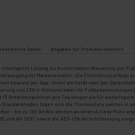
Technische Daten
Angaben zur Produktsicherheit
e intelligente Lösung zur komfortablen Steuerung von F
ltausgang für Markenschalter. Die Einrichtung erfolgt ei
ystem bequem per App, direkt am Gerät oder per Sprachbef
uerung von 230-V-Stellantrieben für Fußbodenheizungen (
nd 13 Schaltzeitpunkten pro Tag sorgen sie für bedarfsgere
tandardmaßes fügen sich die Thermostate nahtlos in gän
terbar – bis zu 120 Geräte können an einen Access Point a
 VDE und AV-TEST sowie die AES-128-Verschlüsselung sorge