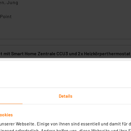
en, Jung
 Point
t mit Smart Home Zentrale CCU3 und 2x Heizkörperthermostat
9
(8)
mostat ist einfach installierbar und individuell über die WebUI der S
U3 programmierbar.
Details
rtig - Lieferzeit: 3-4 Werktage²
ookies
nserer Webseite. Einige von ihnen sind essentiell und damit für d
ngend erforderlich. Andere helfen uns, diese Webseite und ihre 