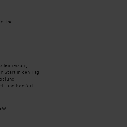
ro Tag
bodenheizung
 Start in den Tag
egelung
eit und Komfort
0 W