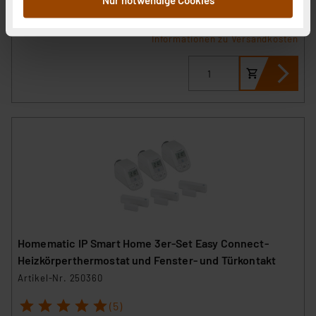
UVP 92.31 CHF **
sie im Rahmen Ihrer Nutzung der Dienste gesammelt
inkl. MwSt.
haben. Indem Sie auf „Alle akzeptieren“ klicken,
Informationen zu Versandkosten
stimmen Sie sowohl dem Speichern und Abrufen von
Informationen auf Ihrem gerät (§25 Abs.1 TTDSG) sowie
der anschließenden Weiterverarbeitung für die
nachfolgend dargestellten bzw. die von Ihnen
ausgewählten Verarbeitungszwecke (Art. 6 Abs.1a DSG-
VO) zu. Eine detaillierte Auflistung der einzelnen
Cookies nach Zweck und Anbieter ist durch Klick auf
den Button „Ablehnen oder Einstellungen“ abrufbar. Sie
können die Verwendung nicht notwendiger Cookies
ablehnen oder ihr ganz oder teilweise zustimmen. Ihre
erteilte Zustimmung können Sie jederzeit unter dem
Link „Cookie Einstellungen“ anpassen oder widerrufen.
Homematic IP Smart Home 3er-Set Easy Connect-
Die Rechtmäßigkeit der Speicherung, Abrufung und
Heizkörperthermostat und Fenster- und Türkontakt
Weiterverarbeitung dieser Daten zur Auswertung und
Artikel-Nr. 250360
Analyse bis zum Zeitpunkt des Widerrufs bleibt hiervon
unberührt. Ihre Browser-Einstellungen können dazu
1
2
3
4
5
(5)