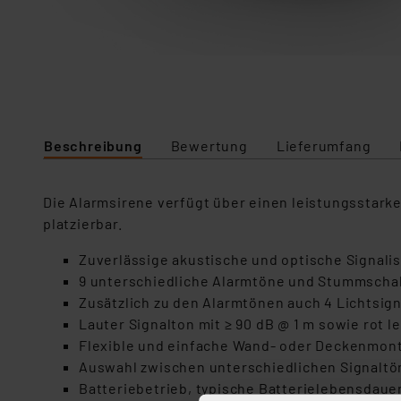
Beschreibung
Bewertung
Lieferumfang
Die Alarmsirene verfügt über einen leistungsstarke
platzierbar.
Zuverlässige akustische und optische Signali
9 unterschiedliche Alarmtöne und Stummschal
Zusätzlich zu den Alarmtönen auch 4 Lichtsign
Lauter Signalton mit ≥ 90 dB @ 1 m sowie rot 
Flexible und einfache Wand- oder Deckenmont
Auswahl zwischen unterschiedlichen Signalt
Batteriebetrieb, typische Batterielebensdaue