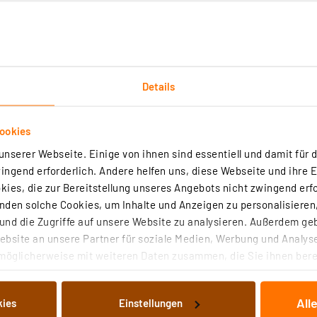
forderlich)
olgenden Lösungen:
Smartphone-App und gebührenfreiem Cloud-Service
Details
äche WebUI
ookies
nserer Webseite. Einige von ihnen sind essentiell und damit für d
ngend erforderlich. Andere helfen uns, diese Webseite und ihre 
ies, die zur Bereitstellung unseres Angebots nicht zwingend erfo
den solche Cookies, um Inhalte und Anzeigen zu personalisieren,
Alarmauslösung über z. B. einen Bewegungsmelder oder Fe
nd die Zugriffe auf unsere Website zu analysieren. Außerdem ge
ung per Push-Benachrichtigung aufs Smartphone
bsite an unsere Partner für soziale Medien, Werbung und Analyse
es Schutzmodus durch akustische/optische Signale
möglicherweise mit weiteren Daten zusammen, die Sie ihnen berei
 Dienste gesammelt haben. Indem Sie auf „Alle akzeptieren“ kli
z
von Informationen auf Ihrem gerät (§25 Abs.1 TTDSG) sowie der 
All
kies
Einstellungen
nachfolgend dargestellten bzw. die von Ihnen ausgewählten Verar