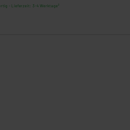
n dank einfacher Montage ohne Bohren. Kompatibel mit Homematic I
rtig - Lieferzeit: 3-4 Werktage²