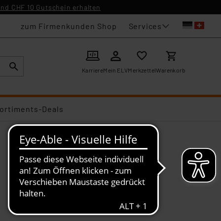
nd CHF 10 Gutschein erhalten
Services
zum Firmenkunden Shop
Karriere
Mein ELV
Merkzettel
Warenkorb
ortiments-Deals