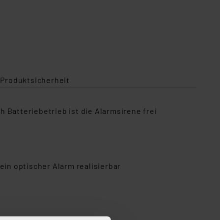
 Produktsicherheit
 Batteriebetrieb ist die Alarmsirene frei
ein optischer Alarm realisierbar