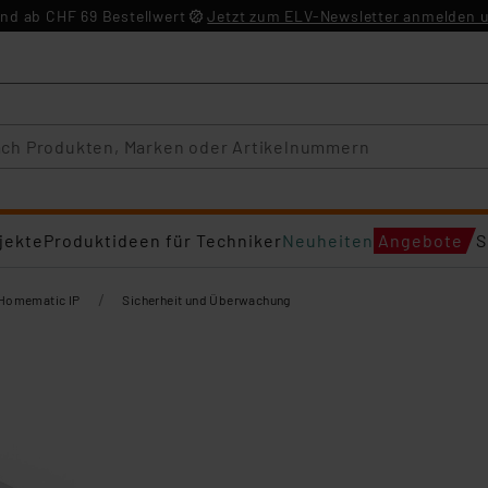
nd ab CHF 69 Bestellwert
Jetzt zum ELV-Newsletter anmelden u
jekte
Produktideen für Techniker
Neuheiten
Angebote
S
/
Homematic IP
Sicherheit und Überwachung