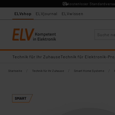
kostenloser Standardversa
ELVshop
ELVjournal
ELVwissen
Suche
Technik für Ihr Zuhause
Technik für Elektronik-Pro
/
/
/
Startseite
Technik für Ihr Zuhause
Smart Home Systeme