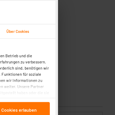
Über Cookies
en Betrieb und die
Erfahrungen zu verbessern.
rderlich sind, benötigen wir
 Funktionen für soziale
nster-/Türkontakt
ben wir Informationen zu
n weiter. Unsere Partner
tgestellt haben oder die sie
cken, stimmen Sie sowohl
anschließenden
e Cookies erlauben
beitungszwecke (Art. 6