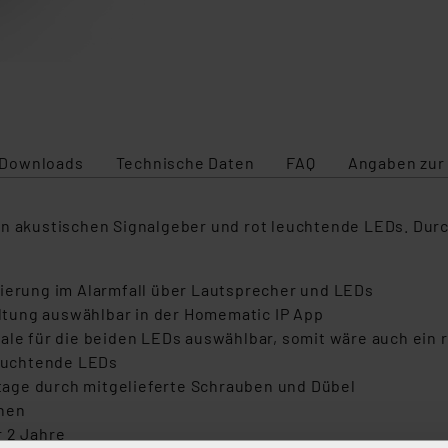
Downloads
Technische Daten
FAQ
Angaben zur
n akustischen Signalgeber und rot leuchtende LEDs. Durch
sierung im Alarmfall über Lautsprecher und LEDs
tung auswählbar in der Homematic IP App
ale für die beiden LEDs auswählbar, somit wäre auch ein r
leuchtende LEDs
age durch mitgelieferte Schrauben und Dübel
önen
r 2 Jahre