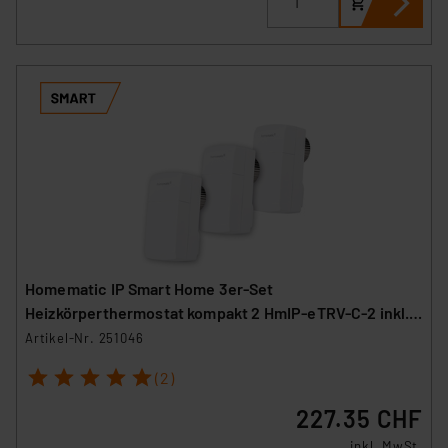
Homematic IP Smart Home 3er-Set
Heizkörperthermostat kompakt 2 HmIP-eTRV-C-2 inkl.
Demontageschutz
Artikel-Nr. 251046
1
2
3
4
5
(2)
227.35 CHF
inkl. MwSt.