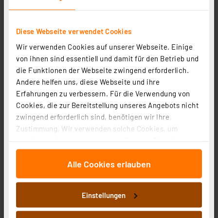
38.67 CHF
inkl. MwSt.
Diese Webseite verwendet Cookies
Informationen zu Versandkosten
Wir verwenden Cookies auf unserer Webseite. Einige
von ihnen sind essentiell und damit für den Betrieb und
die Funktionen der Webseite zwingend erforderlich.
Andere helfen uns, diese Webseite und ihre
Erfahrungen zu verbessern. Für die Verwendung von
Cookies, die zur Bereitstellung unseres Angebots nicht
zwingend erforderlich sind, benötigen wir Ihre
Zustimmung. Wir verwenden solche Cookies, um
Inhalte und Anzeigen zu personalisieren, Funktionen
für soziale Medien anbieten zu können und die Zugriffe
Alle Cookies erlauben
auf unsere Website zu analysieren. Außerdem geben
wir Informationen zu Ihrer Verwendung unserer Website
an unsere Partner für soziale Medien, Werbung und
Einstellungen
Analysen weiter. Unsere Partner führen diese
Homematic IP Smart Home Set Raumklima mit Access
Informationen möglicherweise mit weiteren Daten
Point 2, 4 Heizkörperthermostate