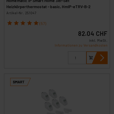
Homematic IP Smart Home 3er-Set
sich auf die Standarddatenschutzklauseln der
Heizkörperthermostat – basic, HmIP-eTRV-B-2
Europäischen Kommission sowie einer eigenen
Artikel-Nr. 251047
Beurteilung der mit der Datenübermittlung,
1
2
3
4
5
(57)
insbesondere der Art der übermittelten Daten,
verbundenen Risiken.“
82.04 CHF
inkl. MwSt.
Impressum
|
Datenschutzerklärung
Informationen zu Versandkosten