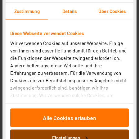
82.04 CHF
Zustimmung
Details
Über Cookies
inkl. MwSt.
Informationen zu Versandkosten
Diese Webseite verwendet Cookies
Wir verwenden Cookies auf unserer Webseite. Einige
von ihnen sind essentiell und damit für den Betrieb und
die Funktionen der Webseite zwingend erforderlich.
Andere helfen uns, diese Webseite und ihre
Erfahrungen zu verbessern. Für die Verwendung von
Cookies, die zur Bereitstellung unseres Angebots nicht
zwingend erforderlich sind, benötigen wir Ihre
Zustimmung. Wir verwenden solche Cookies, um
Inhalte und Anzeigen zu personalisieren, Funktionen
für soziale Medien anbieten zu können und die Zugriffe
Alle Cookies erlauben
auf unsere Website zu analysieren. Außerdem geben
wir Informationen zu Ihrer Verwendung unserer Website
Homematic IP Smart Home 3er-Set
an unsere Partner für soziale Medien, Werbung und
Heizkörperthermostat kompakt 2 HmIP-eTRV-C-2 inkl.
Einstellungen