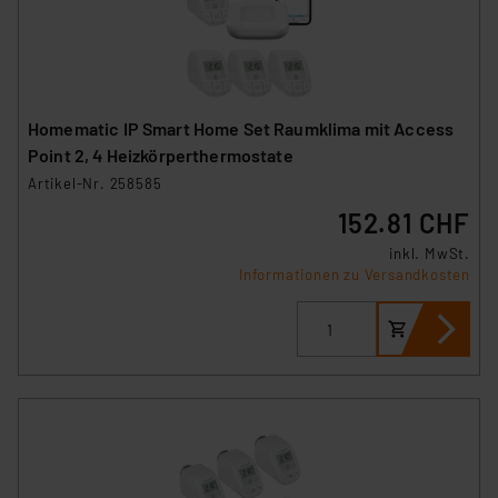
hiergegen Klagemöglichkeiten für Europäer bestehen.
Unsere Kooperation mit diesen Dienstleistern stützt
sich auf die Standarddatenschutzklauseln der
Europäischen Kommission sowie einer eigenen
Beurteilung der mit der Datenübermittlung,
Homematic IP Smart Home Set Raumklima mit Access
insbesondere der Art der übermittelten Daten,
Point 2, 4 Heizkörperthermostate
verbundenen Risiken.“
Artikel-Nr. 258585
152.81 CHF
Impressum
|
Datenschutzerklärung
inkl. MwSt.
Informationen zu Versandkosten