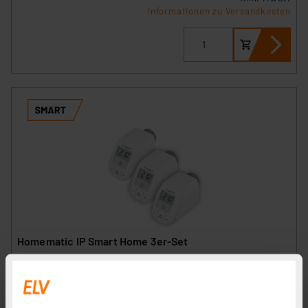
Informationen zu Versandkosten
Homematic IP Smart Home 3er-Set
Heizkörperthermostat – basic, HmIP-eTRV-B-2
Artikel-Nr. 251047
1
2
3
4
5
(57)