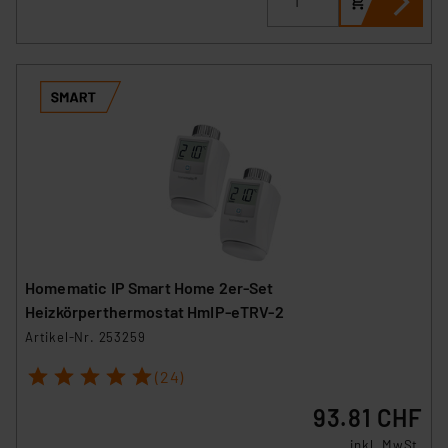
Homematic IP Smart Home 2er-Set
Heizkörperthermostat HmIP-eTRV-2
Artikel-Nr. 253259
1
2
3
4
5
(24)
93.81 CHF
inkl. MwSt.