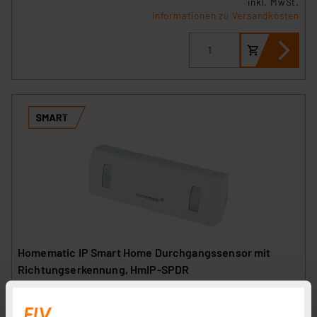
inkl. MwSt.
Informationen zu Versandkosten
Homematic IP Smart Home Durchgangssensor mit
Richtungserkennung, HmIP-SPDR
Artikel-Nr. 151159
1
2
3
4
5
(1)