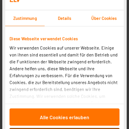
96.76 CHF
Zustimmung
Details
Über Cookies
inkl. MwSt.
Informationen zu Versandkosten
Diese Webseite verwendet Cookies
Wir verwenden Cookies auf unserer Webseite. Einige
von ihnen sind essentiell und damit für den Betrieb und
die Funktionen der Webseite zwingend erforderlich.
Andere helfen uns, diese Webseite und ihre
Erfahrungen zu verbessern. Für die Verwendung von
Cookies, die zur Bereitstellung unseres Angebots nicht
zwingend erforderlich sind, benötigen wir Ihre
Zustimmung. Wir verwenden solche Cookies, um
Inhalte und Anzeigen zu personalisieren, Funktionen
für soziale Medien anbieten zu können und die Zugriffe
Alle Cookies erlauben
auf unsere Website zu analysieren. Außerdem geben
Homematic IP Smart Home Bewegungsmelder für 55er
wir Informationen zu Ihrer Verwendung unserer Website
Rahmen – innen, anthrazit, HmIP-SMI55-A