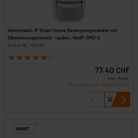
Überwachungsprogrammen verarbeiten, ohne dass
hiergegen Klagemöglichkeiten für Europäer bestehen.
Unsere Kooperation mit diesen Dienstleistern stützt
sich auf die Standarddatenschutzklauseln der
Homematic IP Smart Home Bewegungsmelder mit
Europäischen Kommission sowie einer eigenen
Dämmerungssensor – außen, HmIP-SMO-2
Beurteilung der mit der Datenübermittlung,
Artikel-Nr. 156203
insbesondere der Art der übermittelten Daten,
1
2
3
4
5
(4)
verbundenen Risiken.“
77.40 CHF
Impressum
|
Datenschutzerklärung
inkl. MwSt.
Informationen zu Versandkosten