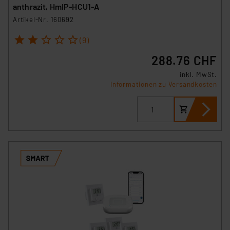
anthrazit, HmIP-HCU1-A
Artikel-Nr. 160692
1
2
3
4
5
(9)
288.76 CHF
inkl. MwSt.
Informationen zu Versandkosten