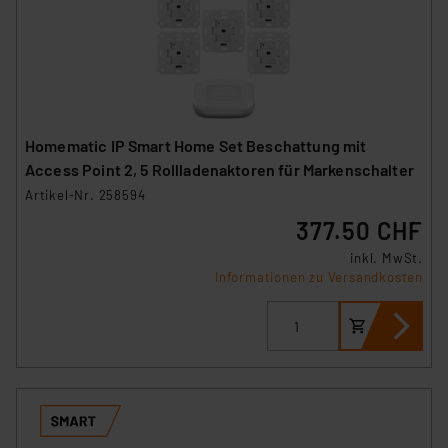
(1) lit. a DSGVO. Nähere Infos zu diesen Drittanbietern
und zu der jeweiligen Datenübermittlung erhalten Sie in
der Datenschutzerklärung. Für die USA besteht kein
Angemessenheitsbeschluss der EU. Dies bedeutet,
dass die USA als Land mit unzureichendem
Datenschutz nach EU-Standards eingestuft wird. So
Homematic IP Smart Home Set Beschattung mit
besteht etwa das Risiko, dass US-Behörden
Access Point 2, 5 Rollladenaktoren für Markenschalter
personenbezogene Daten in
Artikel-Nr. 258594
Überwachungsprogrammen verarbeiten, ohne dass
377.50 CHF
hiergegen Klagemöglichkeiten für Europäer bestehen.
Unsere Kooperation mit diesen Dienstleistern stützt
inkl. MwSt.
sich auf die Standarddatenschutzklauseln der
Informationen zu Versandkosten
Europäischen Kommission sowie einer eigenen
Beurteilung der mit der Datenübermittlung,
insbesondere der Art der übermittelten Daten,
verbundenen Risiken.“
Impressum
|
Datenschutzerklärung