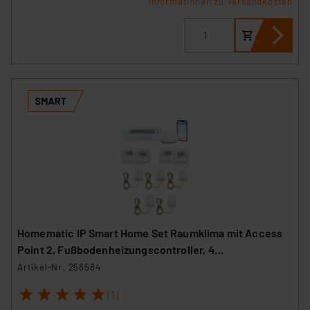
Informationen zu Versandkosten
Homematic IP Smart Home Set Raumklima mit Access
Point 2, Fußbodenheizungscontroller, 4
Wandthermostate und 5 Stellantriebe
Artikel-Nr. 258584
1
2
3
4
5
(1)