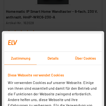
Homematic IP Smart Home Wandtaster – 6-fach, 230 V,
anthrazit, HmIP-WRC6-230-A
Artikel-Nr. 162028
1
2
3
4
5
(1)
96.76 CHF
inkl. MwSt.
Informationen zu Versandkosten
Zustimmung
Details
Über Cookies
Diese Webseite verwendet Cookies
Wir verwenden Cookies auf unserer Webseite. Einige
von ihnen sind essentiell und damit für den Betrieb und
die Funktionen der Webseite zwingend erforderlich.
Andere helfen uns, diese Webseite und ihre
Erfahrungen zu verbessern. Für die Verwendung von