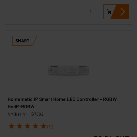
Homematic IP Smart Home LED Controller – RGBW,
HmIP-RGBW
Artikel-Nr. 157662
1
2
3
4
5
(9)