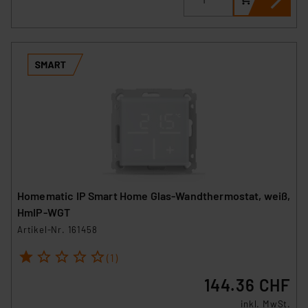
Homematic IP Smart Home Glas-Wandthermostat, weiß,
HmIP-WGT
Artikel-Nr. 161458
1
2
3
4
5
(1)
144.36 CHF
inkl. MwSt.