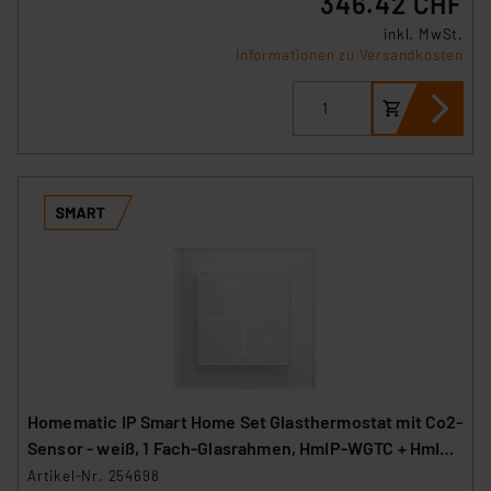
346.42 CHF
inkl. MwSt.
Informationen zu Versandkosten
Homematic IP Smart Home Set Glasthermostat mit Co2-
Sensor - weiß, 1 Fach-Glasrahmen, HmIP-WGTC + HmIP-
GF1
Artikel-Nr. 254698