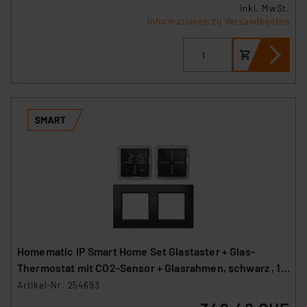
inkl. MwSt.
Informationen zu Versandkosten
Homematic IP Smart Home Set Glastaster + Glas-
Thermostat mit CO2-Sensor + Glasrahmen, schwarz , 1x
WGS-A, 1x WGTC-A, 1x GF2-A
Artikel-Nr. 254693