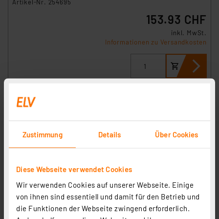
Artikel-Nr. 254695
153.93 CHF
inkl. MwSt.
Informationen zu Versandkosten
Zustimmung
Details
Über Cookies
Diese Webseite verwendet Cookies
Wir verwenden Cookies auf unserer Webseite. Einige
von ihnen sind essentiell und damit für den Betrieb und
Homematic IP Smart Home Set Glasthermostat mit Co2-
die Funktionen der Webseite zwingend erforderlich.
Sensor - schwarz, 1 Fach-Glasrahmen, HmIP-WGTC-A +