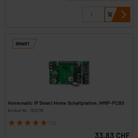
Homematic IP Smart Home Schaltplatine, HMIP-PCBS
Artikel-Nr. 150776
1
2
3
4
5
(10)
33.83 CHF