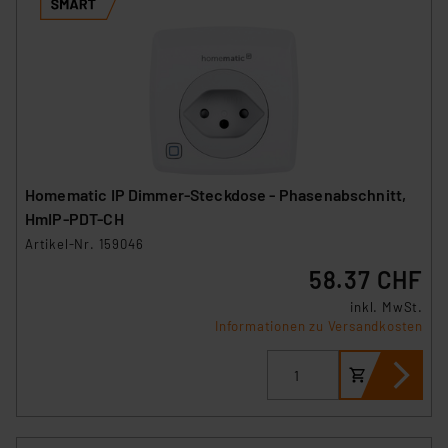
hiergegen Klagemöglichkeiten für Europäer bestehen.
Unsere Kooperation mit diesen Dienstleistern stützt
sich auf die Standarddatenschutzklauseln der
Europäischen Kommission sowie einer eigenen
Beurteilung der mit der Datenübermittlung,
insbesondere der Art der übermittelten Daten,
verbundenen Risiken.“
Homematic IP Dimmer-Steckdose - Phasenabschnitt,
Impressum
|
Datenschutzerklärung
HmIP-PDT-CH
Artikel-Nr. 159046
58.37 CHF
inkl. MwSt.
Informationen zu Versandkosten