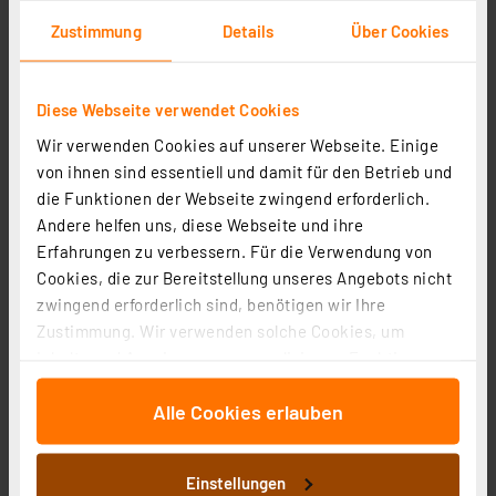
Zustimmung
Details
Über Cookies
Homematic IP Smart Home Schaltaktor für
Hutschienenmontage – 1-fach, HmIP-DRSI1
Diese Webseite verwendet Cookies
Artikel-Nr. 154684
Wir verwenden Cookies auf unserer Webseite. Einige
1
2
3
4
5
(13)
von ihnen sind essentiell und damit für den Betrieb und
87.08 CHF
die Funktionen der Webseite zwingend erforderlich.
Andere helfen uns, diese Webseite und ihre
inkl. MwSt.
Erfahrungen zu verbessern. Für die Verwendung von
Informationen zu Versandkosten
Cookies, die zur Bereitstellung unseres Angebots nicht
zwingend erforderlich sind, benötigen wir Ihre
Zustimmung. Wir verwenden solche Cookies, um
Inhalte und Anzeigen zu personalisieren, Funktionen
für soziale Medien anbieten zu können und die Zugriffe
Alle Cookies erlauben
auf unsere Website zu analysieren. Außerdem geben
wir Informationen zu Ihrer Verwendung unserer Website
an unsere Partner für soziale Medien, Werbung und
Einstellungen
Analysen weiter. Unsere Partner führen diese