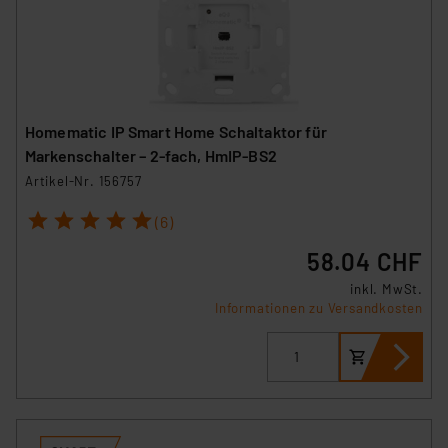
Analyse bis zum Zeitpunkt des Widerrufs bleibt hiervon
unberührt. Ihre Browser-Einstellungen können dazu
führen, dass die Einstellungen nicht längerfristig
gespeichert werden und dieses Banner erneut
angezeigt wird.
Homematic IP Smart Home Schaltaktor für
„Einige Drittanbieter verarbeiten personenbezogene
Markenschalter – 2-fach, HmIP-BS2
Daten in den USA. Ihre Einwilligung zur Einbindung von
Artikel-Nr. 156757
Cookies dieser Drittanbieter umfasst daher ggf. auch
1
2
3
4
5
die Verarbeitung Ihrer Daten in den USA gemäß Art. 49
(6)
(1) lit. a DSGVO. Nähere Infos zu diesen Drittanbietern
58.04 CHF
und zu der jeweiligen Datenübermittlung erhalten Sie in
inkl. MwSt.
der Datenschutzerklärung. Für die USA besteht kein
Informationen zu Versandkosten
Angemessenheitsbeschluss der EU. Dies bedeutet,
dass die USA als Land mit unzureichendem
Datenschutz nach EU-Standards eingestuft wird. So
besteht etwa das Risiko, dass US-Behörden
personenbezogene Daten in
Überwachungsprogrammen verarbeiten, ohne dass