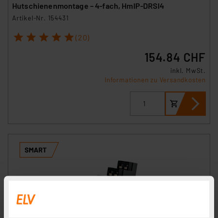
Hutschienenmontage – 4-fach, HmIP-DRSI4
Artikel-Nr. 154431
1
2
3
4
5
(20)
154.84 CHF
inkl. MwSt.
Informationen zu Versandkosten