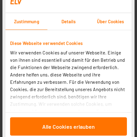
Zustimmung
Details
Über Cookies
Homematic IP Smart Home Temperatur- und
Diese Webseite verwendet Cookies
Luftfeuchtigkeitssensor – innen, anthrazit, HmIP-STH-
Wir verwenden Cookies auf unserer Webseite. Einige
A
Artikel-Nr. 160530
von ihnen sind essentiell und damit für den Betrieb und
43.52 CHF
die Funktionen der Webseite zwingend erforderlich.
inkl. MwSt.
Andere helfen uns, diese Webseite und ihre
Informationen zu Versandkosten
Erfahrungen zu verbessern. Für die Verwendung von
Cookies, die zur Bereitstellung unseres Angebots nicht
zwingend erforderlich sind, benötigen wir Ihre
Zustimmung. Wir verwenden solche Cookies, um
Inhalte und Anzeigen zu personalisieren, Funktionen
für soziale Medien anbieten zu können und die Zugriffe
Alle Cookies erlauben
auf unsere Website zu analysieren. Außerdem geben
wir Informationen zu Ihrer Verwendung unserer Website