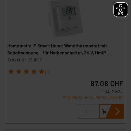
Homematic IP Smart Home Wandthermostat mit
Schaltausgang – für Markenschalter, 24 V, HmIP-
BWTH24
Artikel-Nr. 150697
1
2
3
4
5
(1)
87.08 CHF
inkl. MwSt.
Informationen zu Versandkosten