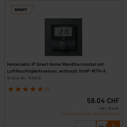
personenbezogene Daten in
Überwachungsprogrammen verarbeiten, ohne dass
hiergegen Klagemöglichkeiten für Europäer bestehen.
Unsere Kooperation mit diesen Dienstleistern stützt
sich auf die Standarddatenschutzklauseln der
Europäischen Kommission sowie einer eigenen
Beurteilung der mit der Datenübermittlung,
insbesondere der Art der übermittelten Daten,
verbundenen Risiken.“
Homematic IP Smart Home Wandthermostat mit
Impressum
|
Datenschutzerklärung
Luftfeuchtigkeitssensor, anthrazit, HmIP-WTH-A
Artikel-Nr. 159820
1
2
3
4
5
(3)
58.04 CHF
inkl. MwSt.
Informationen zu Versandkosten