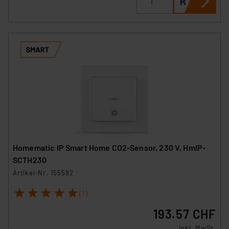
Homematic IP Smart Home CO2-Sensor, 230 V, HmIP-
SCTH230
Artikel-Nr. 155592
1
2
3
4
5
(1)
193.57 CHF
inkl. MwSt.