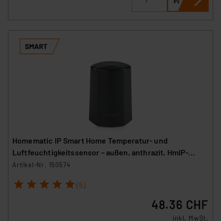
Homematic IP Smart Home Temperatur- und
Luftfeuchtigkeitssensor – außen, anthrazit, HmIP-
STHO-A
Artikel-Nr. 150574
1
2
3
4
5
(5)
48.36 CHF
inkl. MwSt.