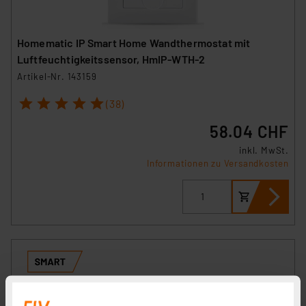
Homematic IP Smart Home Wandthermostat mit
Luftfeuchtigkeitssensor, HmIP-WTH-2
Artikel-Nr. 143159
1
2
3
4
5
(38)
58.04 CHF
inkl. MwSt.
Informationen zu Versandkosten