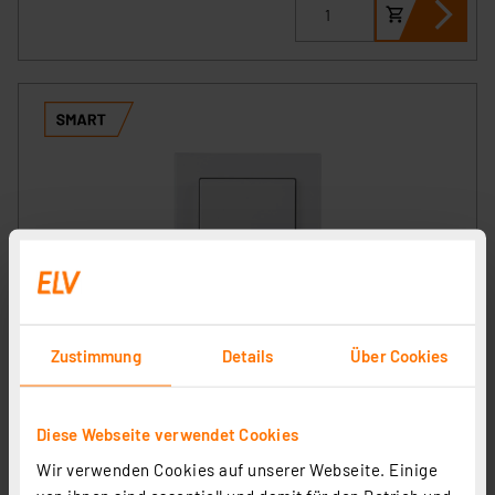
Homematic IP Smart Home Temperatur- und
Zustimmung
Details
Über Cookies
Luftfeuchtigkeitssensor – innen, HmIP-STH
Artikel-Nr. 150181
1
2
3
4
5
(21)
Diese Webseite verwendet Cookies
33.83 CHF
Wir verwenden Cookies auf unserer Webseite. Einige