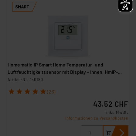
Homematic IP Smart Home Temperatur- und
Luftfeuchtigkeitssensor mit Display – innen, HmIP-
STHD
Artikel-Nr. 150180
1
2
3
4
5
(23)
43.52 CHF
inkl. MwSt.
Informationen zu Versandkosten