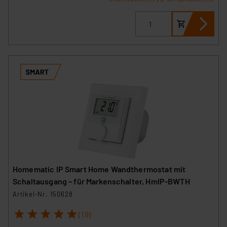
Homematic IP Smart Home Wandthermostat mit
Schaltausgang – für Markenschalter, HmIP-BWTH
Artikel-Nr. 150628
1
2
3
4
5
(19)