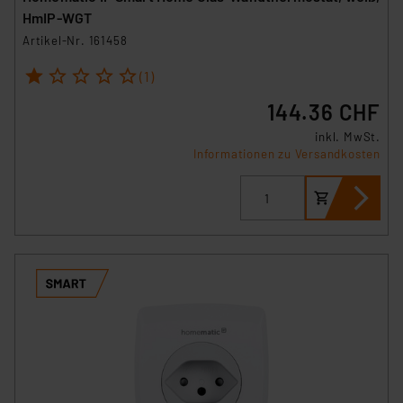
verbundenen Risiken.“
HmIP-WGT
Artikel-Nr. 161458
Impressum
|
Datenschutzerklärung
1
2
3
4
5
(1)
144.36 CHF
inkl. MwSt.
Informationen zu Versandkosten