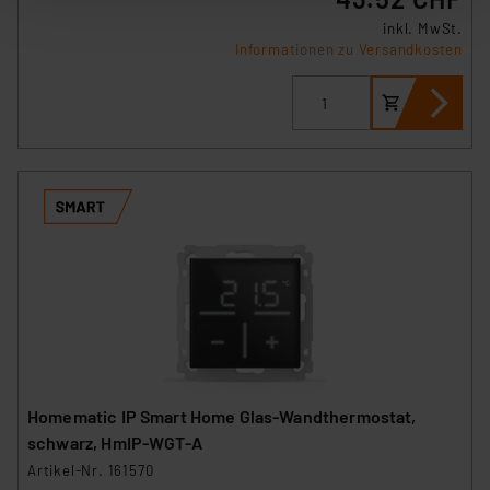
der anschließenden Weiterverarbeitung für die
inkl. MwSt.
nachfolgend dargestellten bzw. die von Ihnen
Informationen zu Versandkosten
ausgewählten Verarbeitungszwecke (Art. 6 Abs.1a DSG-
VO) zu. Eine detaillierte Auflistung der einzelnen
Cookies nach Zweck und Anbieter ist durch Klick auf
den Button „Ablehnen oder Einstellungen“ abrufbar. Sie
können die Verwendung nicht notwendiger Cookies
ablehnen oder ihr ganz oder teilweise zustimmen. Ihre
erteilte Zustimmung können Sie jederzeit unter dem
Link „Cookie Einstellungen“ anpassen oder widerrufen.
Die Rechtmäßigkeit der Speicherung, Abrufung und
Weiterverarbeitung dieser Daten zur Auswertung und
Analyse bis zum Zeitpunkt des Widerrufs bleibt hiervon
unberührt. Ihre Browser-Einstellungen können dazu
führen, dass die Einstellungen nicht längerfristig
gespeichert werden und dieses Banner erneut
Homematic IP Smart Home Glas-Wandthermostat,
angezeigt wird.
schwarz, HmIP-WGT-A
Artikel-Nr. 161570
„Einige Drittanbieter verarbeiten personenbezogene