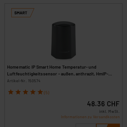
Homematic IP Smart Home Temperatur- und
Luftfeuchtigkeitssensor – außen, anthrazit, HmIP-
STHO-A
Artikel-Nr. 150574
1
2
3
4
5
(5)
48.36 CHF
inkl. MwSt.
Informationen zu Versandkosten