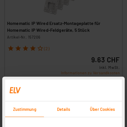
Homematic IP Wired Ersatz-Montageplatte für
Homematic IP Wired-Feldgeräte, 5 Stück
Artikel-Nr. 157206
1
2
3
4
5
(2)
9.63 CHF
inkl. MwSt.
Informationen zu Versandkosten
Zustimmung
Details
Über Cookies
Homematic IP Ersatz-Tragplatte für Rauchwarnmelder,
3 Stück
Artikel-Nr. 157216