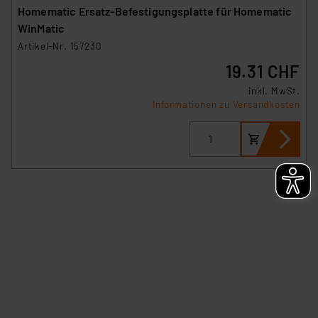
angezeigt wird.
Homematic Ersatz-Befestigungsplatte für Homematic
WinMatic
„Einige Drittanbieter verarbeiten personenbezogene
Artikel-Nr. 157230
Daten in den USA. Ihre Einwilligung zur Einbindung von
19.31 CHF
Cookies dieser Drittanbieter umfasst daher ggf. auch
die Verarbeitung Ihrer Daten in den USA gemäß Art. 49
inkl. MwSt.
Informationen zu Versandkosten
(1) lit. a DSGVO. Nähere Infos zu diesen Drittanbietern
und zu der jeweiligen Datenübermittlung erhalten Sie in
der Datenschutzerklärung. Für die USA besteht kein
Angemessenheitsbeschluss der EU. Dies bedeutet,
dass die USA als Land mit unzureichendem
Datenschutz nach EU-Standards eingestuft wird. So
besteht etwa das Risiko, dass US-Behörden
personenbezogene Daten in
Überwachungsprogrammen verarbeiten, ohne dass
hiergegen Klagemöglichkeiten für Europäer bestehen.
Unsere Kooperation mit diesen Dienstleistern stützt
sich auf die Standarddatenschutzklauseln der
Europäischen Kommission sowie einer eigenen