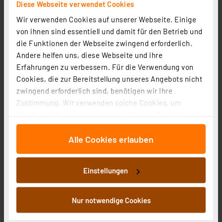
Diese Webseite verwendet Cookies
4.79 CHF
Wir verwenden Cookies auf unserer Webseite. Einige
inkl. MwSt.
von ihnen sind essentiell und damit für den Betrieb und
Informationen zu Versandkosten
die Funktionen der Webseite zwingend erforderlich.
Andere helfen uns, diese Webseite und ihre
Erfahrungen zu verbessern. Für die Verwendung von
Cookies, die zur Bereitstellung unseres Angebots nicht
zwingend erforderlich sind, benötigen wir Ihre
Zustimmung. Wir verwenden solche Cookies, um
Homematic IP Ersatz-Tragplatte für Präsenzmelder, 3
Inhalte und Anzeigen zu personalisieren, Funktionen
Stück
für soziale Medien anbieten zu können und die Zugriffe
Artikel-Nr. 157219
Alle Cookies erlauben
auf unsere Website zu analysieren. Außerdem geben
4.79 CHF
wir Informationen zu Ihrer Verwendung unserer Website
an unsere Partner für soziale Medien, Werbung und
inkl. MwSt.
Einstellungen
Analysen weiter. Unsere Partner führen diese
Informationen zu Versandkosten
Informationen möglicherweise mit weiteren Daten
zusammen, die Sie ihnen bereitgestellt haben oder die
Nur notwendige Cookies
sie im Rahmen Ihrer Nutzung der Dienste gesammelt
haben. Indem Sie auf „Alle akzeptieren“ klicken,