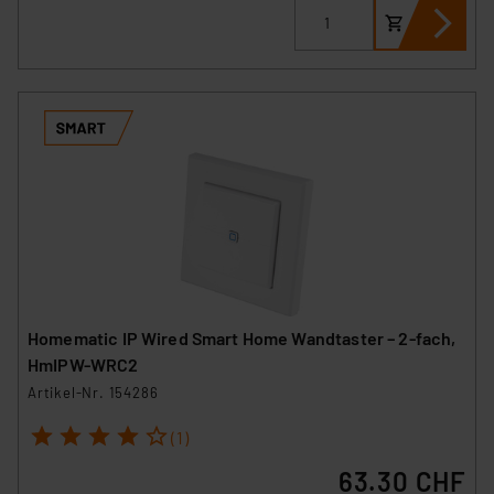
Homematic IP Wired Smart Home Wandtaster – 2-fach,
HmIPW-WRC2
Artikel-Nr. 154286
1
2
3
4
5
(1)
63.30 CHF