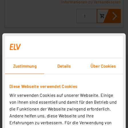
Informationen zu Versandkosten
Zustimmung
Details
Über Cookies
Diese Webseite verwendet Cookies
Wir verwenden Cookies auf unserer Webseite. Einige
Homematic IP Smart Home 2er-Set LED Controller –
von ihnen sind essentiell und damit für den Betrieb und
RGBW HmIP-RGBW
die Funktionen der Webseite zwingend erforderlich.
Artikel-Nr. 253773
Andere helfen uns, diese Webseite und ihre
1
2
3
4
5
Erfahrungen zu verbessern. Für die Verwendung von
(3)