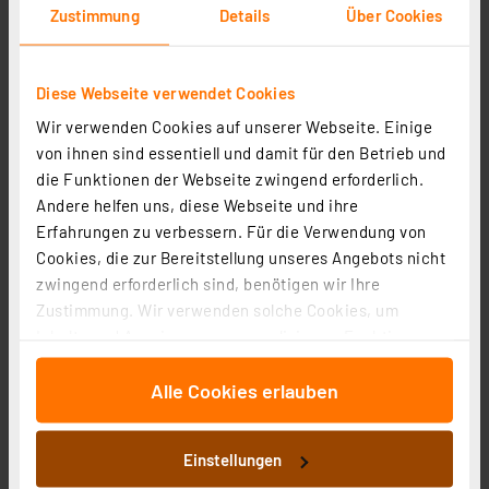
Zustimmung
Details
Über Cookies
Diese Webseite verwendet Cookies
Wir verwenden Cookies auf unserer Webseite. Einige
Homematic IP Smart Home Set Licht mit Access Point
von ihnen sind essentiell und damit für den Betrieb und
2, Lightstrip Set + Erweiterung
die Funktionen der Webseite zwingend erforderlich.
Artikel-Nr. 255376
Andere helfen uns, diese Webseite und ihre
136.26 CHF
Erfahrungen zu verbessern. Für die Verwendung von
Cookies, die zur Bereitstellung unseres Angebots nicht
UVP 155.67 CHF **
zwingend erforderlich sind, benötigen wir Ihre
inkl. MwSt.
Zustimmung. Wir verwenden solche Cookies, um
Informationen zu Versandkosten
Inhalte und Anzeigen zu personalisieren, Funktionen
für soziale Medien anbieten zu können und die Zugriffe
Alle Cookies erlauben
auf unsere Website zu analysieren. Außerdem geben
wir Informationen zu Ihrer Verwendung unserer Website
an unsere Partner für soziale Medien, Werbung und
Einstellungen
Analysen weiter. Unsere Partner führen diese