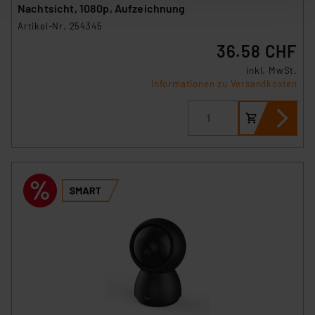
Nachtsicht, 1080p, Aufzeichnung
nachfolgend dargestellten bzw. die von Ihnen
Artikel-Nr. 254345
ausgewählten Verarbeitungszwecke (Art. 6 Abs.1a DSG-
36.58 CHF
VO) zu. Eine detaillierte Auflistung der einzelnen
Cookies nach Zweck und Anbieter ist durch Klick auf
inkl. MwSt.
den Button „Ablehnen oder Einstellungen“ abrufbar. Sie
Informationen zu Versandkosten
können die Verwendung nicht notwendiger Cookies
ablehnen oder ihr ganz oder teilweise zustimmen. Ihre
erteilte Zustimmung können Sie jederzeit unter dem
Link „Cookie Einstellungen“ anpassen oder widerrufen.
Die Rechtmäßigkeit der Speicherung, Abrufung und
Weiterverarbeitung dieser Daten zur Auswertung und
Analyse bis zum Zeitpunkt des Widerrufs bleibt hiervon
unberührt. Ihre Browser-Einstellungen können dazu
führen, dass die Einstellungen nicht längerfristig
gespeichert werden und dieses Banner erneut
angezeigt wird.
„Einige Drittanbieter verarbeiten personenbezogene