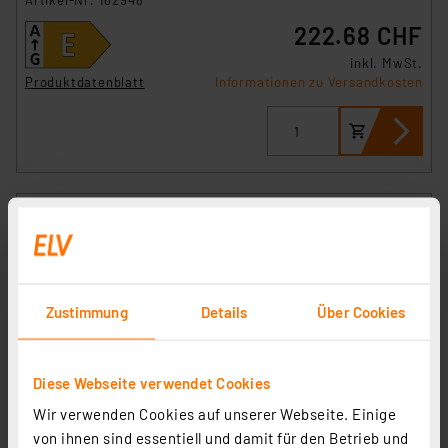
Artikel-Nr. 162948
222.68 CHF
inkl. MwSt.
Produktdatenblatt
Informationen zu Versandkosten
Zustimmung
Details
Über Cookies
Diese Webseite verwendet Cookies
Wir verwenden Cookies auf unserer Webseite. Einige
Hama Smarte Überwachungskamera, WLAN, innen,
von ihnen sind essentiell und damit für den Betrieb und
Nachtsicht, Bewegungssensor, 1080p