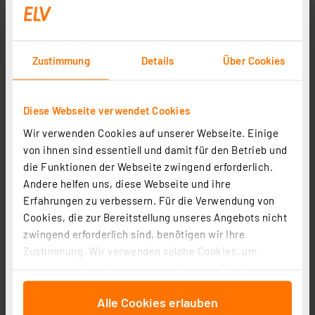
Zustimmung
Details
Über Cookies
Diese Webseite verwendet Cookies
Wir verwenden Cookies auf unserer Webseite. Einige
Homematic IP Smart Home Außenkamera, anthrazit,
von ihnen sind essentiell und damit für den Betrieb und
HmIP-CO-A
die Funktionen der Webseite zwingend erforderlich.
Andere helfen uns, diese Webseite und ihre
Artikel-Nr. 162944
Erfahrungen zu verbessern. Für die Verwendung von
164.58 CHF
Cookies, die zur Bereitstellung unseres Angebots nicht
inkl. MwSt.
zwingend erforderlich sind, benötigen wir Ihre
Informationen zu Versandkosten
Zustimmung. Wir verwenden solche Cookies, um
Inhalte und Anzeigen zu personalisieren, Funktionen
für soziale Medien anbieten zu können und die Zugriffe
Alle Cookies erlauben
auf unsere Website zu analysieren. Außerdem geben