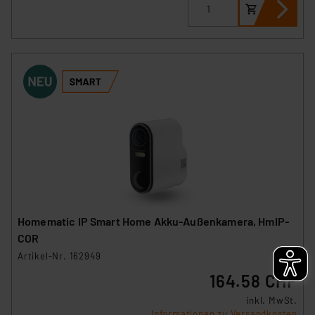
personenbezogene Daten in
Überwachungsprogrammen verarbeiten, ohne dass
hiergegen Klagemöglichkeiten für Europäer bestehen.
Unsere Kooperation mit diesen Dienstleistern stützt
sich auf die Standarddatenschutzklauseln der
Europäischen Kommission sowie einer eigenen
Beurteilung der mit der Datenübermittlung,
insbesondere der Art der übermittelten Daten,
verbundenen Risiken.“
Impressum
|
Datenschutzerklärung
Homematic IP Smart Home Akku-Außenkamera, HmIP-
COR
Artikel-Nr. 162949
164.58 CHF
inkl. MwSt.
Informationen zu Versandkosten