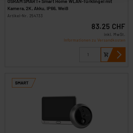
OSRAM SMART+ Smart Home WLAN-Türklingel mit
ausgewählten Verarbeitungszwecke (Art. 6 Abs.1a DSG-
Kamera, 2K, Akku, IP66, Weiß
VO) zu. Eine detaillierte Auflistung der einzelnen
Artikel-Nr. 254733
Cookies nach Zweck und Anbieter ist durch Klick auf
83.25 CHF
den Button „Ablehnen oder Einstellungen“ abrufbar. Sie
können die Verwendung nicht notwendiger Cookies
inkl. MwSt.
Informationen zu Versandkosten
ablehnen oder ihr ganz oder teilweise zustimmen. Ihre
erteilte Zustimmung können Sie jederzeit unter dem
Link „Cookie Einstellungen“ anpassen oder widerrufen.
Die Rechtmäßigkeit der Speicherung, Abrufung und
Weiterverarbeitung dieser Daten zur Auswertung und
Analyse bis zum Zeitpunkt des Widerrufs bleibt hiervon
unberührt. Ihre Browser-Einstellungen können dazu
führen, dass die Einstellungen nicht längerfristig
gespeichert werden und dieses Banner erneut
angezeigt wird.
„Einige Drittanbieter verarbeiten personenbezogene
Daten in den USA. Ihre Einwilligung zur Einbindung von