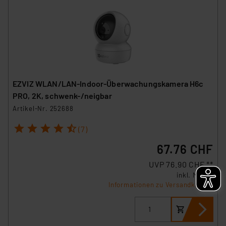
EZVIZ WLAN/LAN-Indoor-Überwachungskamera H6c
PRO, 2K, schwenk-/neigbar
Artikel-Nr. 252688
1
2
3
4
5
(7)
67.76 CHF
UVP 76.90 CHF **
inkl. MwSt.
Informationen zu Versandkosten