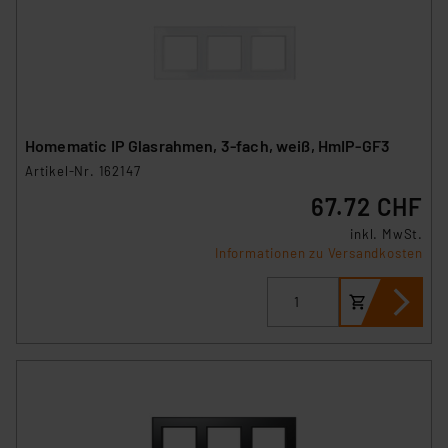
Überwachungsprogrammen verarbeiten, ohne dass
hiergegen Klagemöglichkeiten für Europäer bestehen.
Unsere Kooperation mit diesen Dienstleistern stützt
sich auf die Standarddatenschutzklauseln der
Europäischen Kommission sowie einer eigenen
Beurteilung der mit der Datenübermittlung,
Homematic IP Glasrahmen, 3-fach, weiß, HmIP-GF3
insbesondere der Art der übermittelten Daten,
Artikel-Nr. 162147
verbundenen Risiken.“
67.72 CHF
Impressum
|
Datenschutzerklärung
inkl. MwSt.
Informationen zu Versandkosten