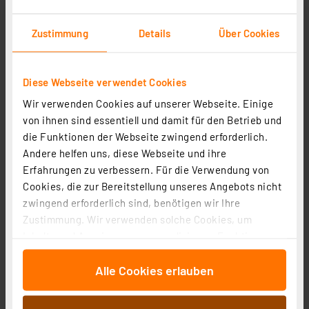
Informationen zu Versandkosten
Zustimmung
Details
Über Cookies
Diese Webseite verwendet Cookies
Wir verwenden Cookies auf unserer Webseite. Einige
von ihnen sind essentiell und damit für den Betrieb und
die Funktionen der Webseite zwingend erforderlich.
Andere helfen uns, diese Webseite und ihre
Erfahrungen zu verbessern. Für die Verwendung von
Cookies, die zur Bereitstellung unseres Angebots nicht
Homematic IP Glasrahmen, 1-fach, weiß, HmIP-GF1
zwingend erforderlich sind, benötigen wir Ihre
Artikel-Nr. 162145
Zustimmung. Wir verwenden solche Cookies, um
Inhalte und Anzeigen zu personalisieren, Funktionen
28.89 CHF
für soziale Medien anbieten zu können und die Zugriffe
inkl. MwSt.
Alle Cookies erlauben
auf unsere Website zu analysieren. Außerdem geben
Informationen zu Versandkosten
wir Informationen zu Ihrer Verwendung unserer Website
an unsere Partner für soziale Medien, Werbung und