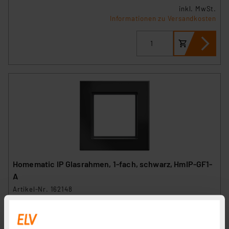
inkl. MwSt.
Informationen zu Versandkosten
Homematic IP Glasrahmen, 1-fach, schwarz, HmIP-GF1-
A
Artikel-Nr. 162148
28.83 CHF
inkl. MwSt.