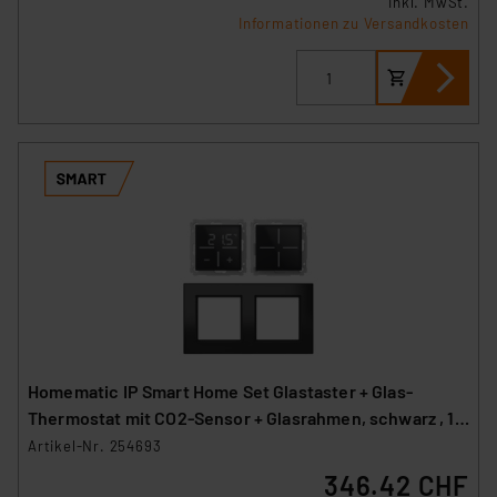
inkl. MwSt.
Informationen zu Versandkosten
Homematic IP Smart Home Set Glastaster + Glas-
Thermostat mit CO2-Sensor + Glasrahmen, schwarz , 1x
WGS-A, 1x WGTC-A, 1x GF2-A
Artikel-Nr. 254693
346.42 CHF