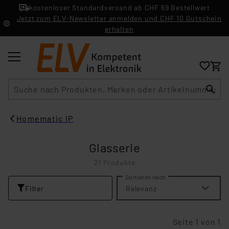
kostenloser Standardversand ab CHF 69 Bestellwert
Jetzt zum ELV-Newsletter anmelden und CHF 10 Gutschein
erhalten
Suche
Homematic IP
Glasserie
21 Produkte
Sortieren nach
Filter
Relevanz
Seite 1 von 1