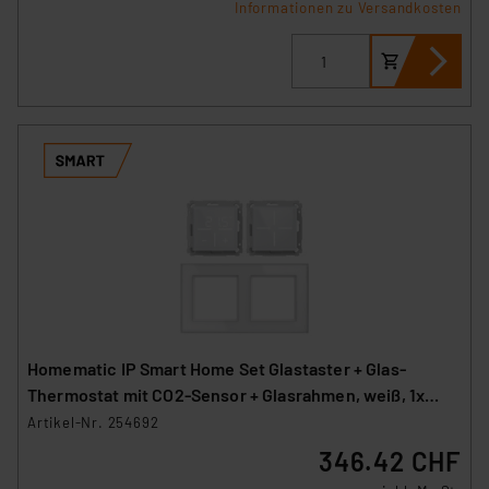
Informationen zu Versandkosten
Homematic IP Smart Home Set Glastaster + Glas-
Thermostat mit CO2-Sensor + Glasrahmen, weiß, 1x
WGS, 1x WGTC, 1x GF2
Artikel-Nr. 254692
346.42 CHF