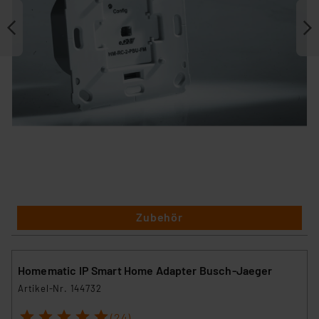
Zubehör
Homematic IP Smart Home Adapter Busch-Jaeger
Artikel-Nr. 144732
1
2
3
4
5
(24)