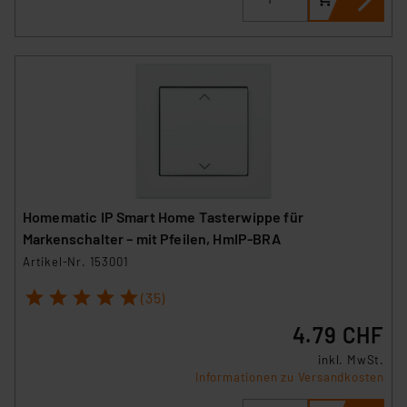
Daten in den USA. Ihre Einwilligung zur Einbindung von
Cookies dieser Drittanbieter umfasst daher ggf. auch
die Verarbeitung Ihrer Daten in den USA gemäß Art. 49
(1) lit. a DSGVO. Nähere Infos zu diesen Drittanbietern
und zu der jeweiligen Datenübermittlung erhalten Sie in
der Datenschutzerklärung. Für die USA besteht kein
Angemessenheitsbeschluss der EU. Dies bedeutet,
dass die USA als Land mit unzureichendem
Datenschutz nach EU-Standards eingestuft wird. So
besteht etwa das Risiko, dass US-Behörden
Homematic IP Smart Home Tasterwippe für
personenbezogene Daten in
Markenschalter – mit Pfeilen, HmIP-BRA
Überwachungsprogrammen verarbeiten, ohne dass
Artikel-Nr. 153001
hiergegen Klagemöglichkeiten für Europäer bestehen.
1
2
3
4
5
Unsere Kooperation mit diesen Dienstleistern stützt
(35)
sich auf die Standarddatenschutzklauseln der
4.79 CHF
Europäischen Kommission sowie einer eigenen
inkl. MwSt.
Beurteilung der mit der Datenübermittlung,
Informationen zu Versandkosten
insbesondere der Art der übermittelten Daten,
verbundenen Risiken.“