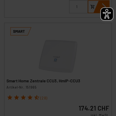
Smart Home Zentrale CCU3, HmIP-CCU3
Artikel-Nr. 151965
1
2
3
4
5
(28)
174.21 CHF
inkl. MwSt.