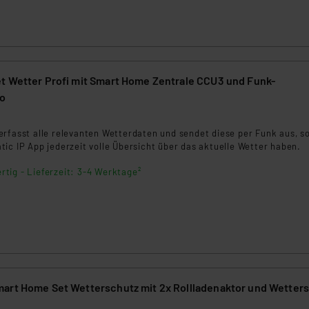
ngemessenheitsbeschluss der EU. Dies bedeutet, dass die USA al
rds eingestuft wird. So besteht etwa das Risiko, dass US-Beh
ammen verarbeiten, ohne dass hiergegen Klagemöglichkeiten fü
en Dienstleistern stützt sich auf die Standarddatenschutzklause
nen Beurteilung der mit der Datenübermittlung, insbesondere der
t Wetter Profi mit Smart Home Zentrale CCU3 und Funk-
.“
ro
7
klärung
erfasst alle relevanten Wetterdaten und sendet diese per Funk aus, s
ic IP App jederzeit volle Übersicht über das aktuelle Wetter haben.
rtig - Lieferzeit: 3-4 Werktage²
art Home Set Wetterschutz mit 2x Rollladenaktor und Wetter