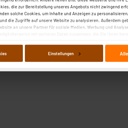
uppenfunktion der App, nach der Erstellung funktioniere
ies, die zur Bereitstellung unseres Angebots nicht zwingend erfo
ing werden die universell anerkannten Verfahren AES-128
den solche Cookies, um Inhalte und Anzeigen zu personalisieren,
 Testinstitut AV-TEST – der Techniker-Verband VDE hat au
nd die Zugriffe auf unsere Website zu analysieren. Außerdem ge
bsite an unsere Partner für soziale Medien, Werbung und Analyse
rderlich
möglicherweise mit weiteren Daten zusammen, die Sie ihnen berei
eln nach dem „WENN/DANN-Prinzip“, um Aufgaben im Smart 
 Dienste gesammelt haben. Indem Sie auf „Alle akzeptieren“ kli
bedingung und eine oder mehrere Aktionen definiert werd
von Informationen auf Ihrem gerät (§25 Abs.1 TTDSG) sowie der 
Installationen mit Access Point verwalten (wir empfehlen
All
kies
Einstellungen
nachfolgend dargestellten bzw. die von Ihnen ausgewählten Verar
illierte Auflistung der einzelnen Cookies nach Zweck und Anbieter
rzeit beliebig um mehr als aktuell 120 Produkte erweite
ellungen“ abrufbar. Sie können die Verwendung nicht notwendiger
werden können
en. Ihre erteilte Zustimmung können Sie jederzeit unter dem Link
Die Rechtmäßigkeit der Speicherung, Abrufung und Weiterverarbei
zum Zeitpunkt des Widerrufs bleibt hiervon unberührt. Ihre Brow
ellungen nicht längerfristig gespeichert werden und dieses Banner
beiten personenbezogene Daten in den USA. Ihre Einwilligung zur 
 daher ggf. auch die Verarbeitung Ihrer Daten in den USA gemäß Art
tanbietern und zu der jeweiligen Datenübermittlung erhalten Sie i