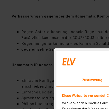
Verbesserungen gegenüber dem Homematic Komb
Regen-Soforterkennung - sobald Regen auf den
Zusätzlich kann man in der CCU2/CCU3 selber d
Regenmengenerkennung - es kann ein Schaltb
Jede einzelne Sensorgröße kann in direkten
Homematic IP Access Point
Zustimmung
Einfache Konfiguration: Die gesamte Lösung u
anschließend individuell konfiguriert
Einfache Bedienung: Die Bedienung erfolgt pe
Diese Webseite verwendet C
Sprachsteuerung mit Amazon Alexa und Googl
Wir verwenden Cookies auf u
Philips Hue Integration - Nutzer können bis
Funktionen der Webseite zwi