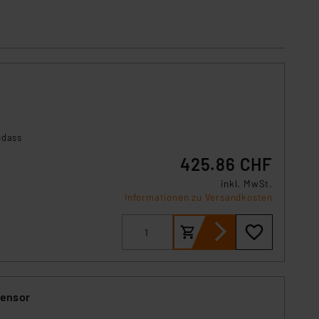
s Land mit unzureichendem
örden personenbezogene
r Europäer bestehen.
ln der Europäischen
 Art der übermittelten
odass
425.86 CHF
inkl. MwSt.
Informationen zu Versandkosten
sensor