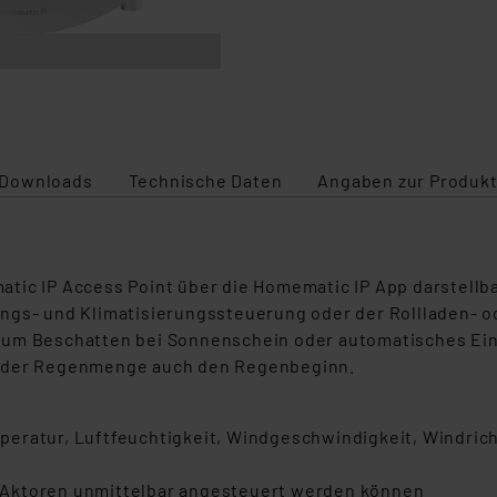
Downloads
Technische Daten
Angaben zur Produkt
tic IP Access Point über die Homematic IP App darstellb
ngs- und Klimatisierungssteuerung oder der Rollladen- od
 zum Beschatten bei Sonnenschein oder automatisches E
n der Regenmenge auch den Regenbeginn.
eratur, Luftfeuchtigkeit, Windgeschwindigkeit, Windricht
 Aktoren unmittelbar angesteuert werden können