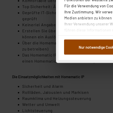
Komfortable Geräte-Verknüpfungen über die Gr
Für die Verwendung von Cook
Top Sicherheit: Ähnlich wie beim Online-Bank
Ihre Zustimmung. Wir verwen
Geprüfte IT-Sicherheit durch den VDE und das
Medien anbieten zu können u
geprüft
Ihrer Verwendung unserer We
Keinerlei Angaben zu persönlichen Daten erfo
führen diese Informationen 
Erstellen Sie über die Homematic IP App Reg
im Rahmen Ihrer Nutzung der
können ein Auslöser, auf Wunsch eine Zusatz
dem Speichern und Abrufen 
Über die Homematic IP App können Sie mehrere 
Nur notwendige Coo
Weiterverarbeitung für die 
zu betreiben)
Abs.1a DSG-VO) zu. Eine deta
Das Homematic IP Smart-Home-System kann jede
Button „Ablehnen oder Einst
einen Homematic IP Access Point angelernt 
ganz oder teilweise zustimm
anpassen oder widerrufen. 
Die Einsatzmöglichkeiten mit Homematic IP
Auswertung und Analyse bis 
dazu führen, dass die Einst
Sicherheit und Alarm
Rollläden, Jalousien und Markisen
„Einige Drittanbieter verar
Raumklima und Heizungssteuerung
dieser Drittanbieter umfasst
Wetter und Umwelt
Nähere Infos zu diesen Drit
Lichtsteuerung