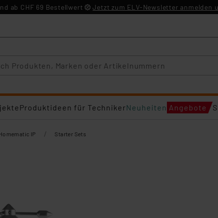
nd ab CHF 69 Bestellwert
Jetzt zum ELV-Newsletter anmelden u
jekte
Produktideen für Techniker
Neuheiten
Angebote
S
/
Homematic IP
Starter Sets