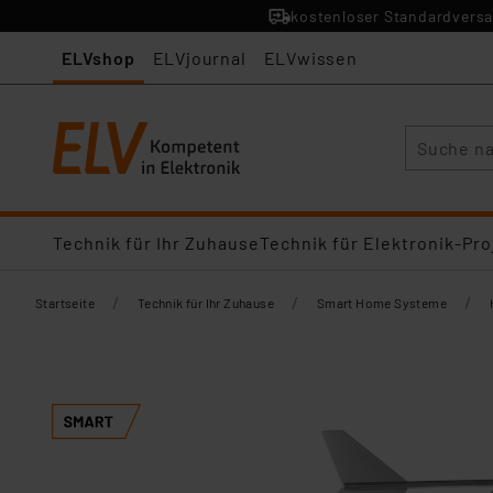
kostenloser Standardversa
ELVshop
ELVjournal
ELVwissen
Suche
Technik für Ihr Zuhause
Technik für Elektronik-Pro
/
/
/
Startseite
Technik für Ihr Zuhause
Smart Home Systeme