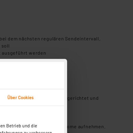
 bei dem nächsten regulären Sendeintervall.
 soll
t ausgeführt werden
Über Cookies
e-App für iOS und Android eingerichtet und
en Betrieb und die
stehendes Homematic IP Smart Home aufnehmen.
Erfahrungen zu verbessern.