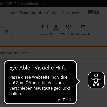
nd CHF 10 Gutschein erhalten
Services
zum Firmenkunden Shop
Karriere
Mein ELV
Merkzettel
Warenkorb
ortiments-Deals