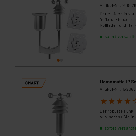
Artikel-Nr. 25002
Der einfach in vor
äußerst vielseiti
Rollläden und Mar
sofort versandfe
Homematic IP S
Artikel-Nr. 152056
1
2
3
4
5
Der robuste Funk-
aus, sodass Sie in
sofort versandfe