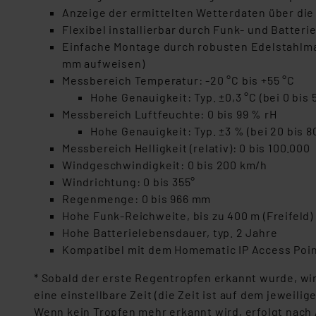
Anzeige der ermittelten Wetterdaten über di
Flexibel installierbar durch Funk- und Batteri
Einfache Montage durch robusten Edelstahlma
mm aufweisen)
Messbereich Temperatur: -20 °C bis +55 °C
Hohe Genauigkeit: Typ. ±0,3 °C (bei 0 bis 
Messbereich Luftfeuchte: 0 bis 99 % rH
Hohe Genauigkeit: Typ. ±3 % (bei 20 bis 8
Messbereich Helligkeit (relativ): 0 bis 100.000
Windgeschwindigkeit: 0 bis 200 km/h
Windrichtung: 0 bis 355°
Regenmenge: 0 bis 966 mm
Hohe Funk-Reichweite, bis zu 400 m (Freifeld)
Hohe Batterielebensdauer, typ. 2 Jahre
Kompatibel mit dem Homematic IP Access Poi
* Sobald der erste Regentropfen erkannt wurde, wi
eine einstellbare Zeit (die Zeit ist auf dem jeweili
Wenn kein Tropfen mehr erkannt wird, erfolgt nach 