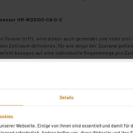
isensor HM-WDS100-C6-O-2
 Sensor trifft, wird dieser auch gemeldet und nicht erst
en Zeitraum definieren, für wie lange der Zustand gelten
efehl bezogen auf eine individuelle Regenmenge pro Zei
 Geräteverknüpfungen genutzt werden
Details
nd die Einzelgeräte werden intuitiv über eine Smartphon
r App oder am Gerät selbst
ookies
e Assistant möglich
nserer Webseite. Einige von ihnen sind essentiell und damit für d
 zu fünf Hue Lampen oder Leuchten komfortabel in ihr be
ngend erforderlich. Andere helfen uns, diese Webseite und ihre 