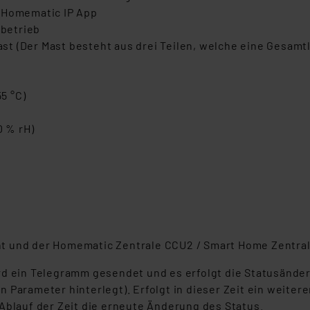
e Homematic IP App
ebetrieb
st (Der Mast besteht aus drei Teilen, welche eine Gesam
55 °C)
0 % rH)
nt und der Homematic Zentrale CCU2 / Smart Home Zentra
rd ein Telegramm gesendet und es erfolgt die Statusänder
gen Parameter hinterlegt). Erfolgt in dieser Zeit ein weiter
Ablauf der Zeit die erneute Änderung des Status.