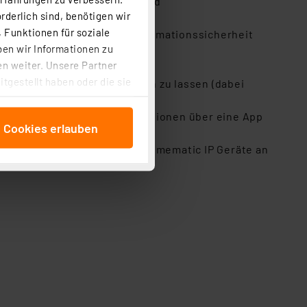
n diese auch lokal ohne Cloud
rderlich sind, benötigen wir
 und CCM eingesetzt
 Funktionen für soziale
ch das Funkprotokoll auf Informationssicherheit
ben wir Informationen zu
n weiter. Unsere Partner
tgestellt haben oder die sie
Home selbstständig ablaufen zu lassen (dabei
cken, stimmen Sie sowohl
en)
anschließenden
 nicht mehr als fünf Installationen über eine App
e Cookies erlauben
beitungszwecke (Art. 6
 ist durch Klick auf den
rt werden, wobei max. 120 Homematic IP Geräte an
 Cookies ablehnen oder ihr
 „Cookie Einstellungen“
tung dieser Daten zur
ser-Einstellungen können
 erneut angezeigt wird.
Einbindung von Cookies
. 49 (1) lit. a DSGVO.
n der Datenschutzerklärung.