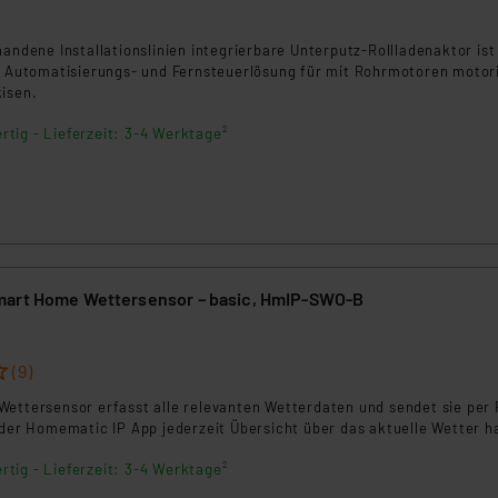
6
handene Installationslinien integrierbare Unterputz-Rollladenaktor ist
ge Automatisierungs- und Fernsteuerlösung für mit Rohrmotoren motori
kisen.
rtig - Lieferzeit: 3-4 Werktage²
mart Home Wettersensor – basic, HmIP-SWO-B
(9)
Wettersensor erfasst alle relevanten Wetterdaten und sendet sie per
 der Homematic IP App jederzeit Übersicht über das aktuelle Wetter h
rtig - Lieferzeit: 3-4 Werktage²