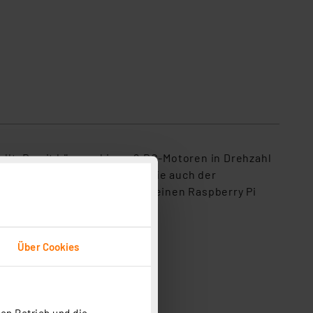
llt. Damit können bis zu 2 DC-Motoren in Drehzahl
otorstromversorgung, über die auch der
t 2 Motoren, der z. B. durch einen Raspberry Pi
Über Cookies
en Betrieb und die