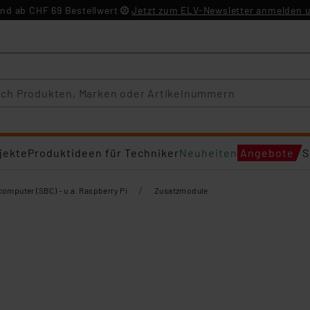
nd ab CHF 69 Bestellwert
Jetzt zum ELV-Newsletter anmelden u
jekte
Produktideen für Techniker
Neuheiten
Angebote
S
/
computer (SBC) - u.a. Raspberry Pi
Zusatzmodule