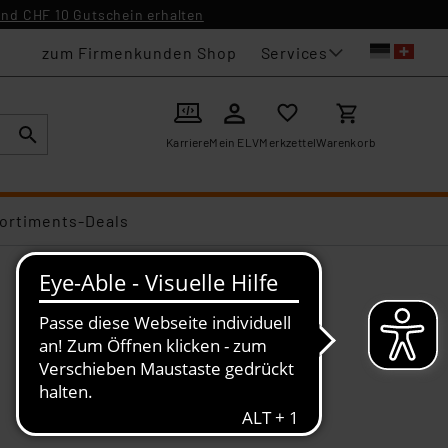
nd CHF 10 Gutschein erhalten
Services
zum Firmenkunden Shop
Karriere
Mein ELV
Merkzettel
Warenkorb
ortiments-Deals