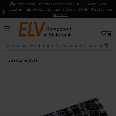
kostenloser Standardversand ab CHF 69 Bestellwert
Jetzt zum ELV-Newsletter anmelden und CHF 10 Gutschein
erhalten
Suche
Zusatzmodule