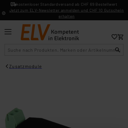
kostenloser Standardversand ab CHF 69 Bestellwert
Jetzt zum ELV-Newsletter anmelden und CHF 10 Gutschein
erhalten
Suche
Zusatzmodule