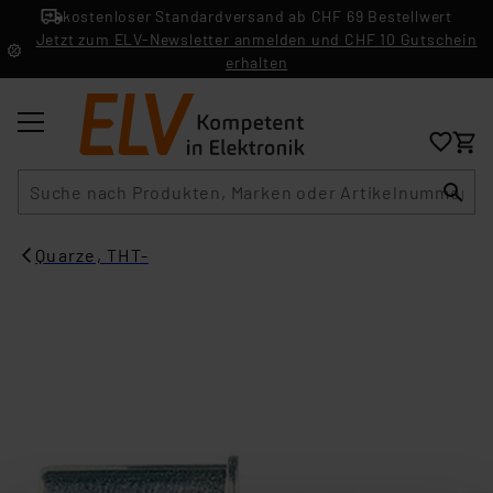
kostenloser Standardversand ab CHF 69 Bestellwert
Jetzt zum ELV-Newsletter anmelden und CHF 10 Gutschein
erhalten
Suche
Quarze, THT-