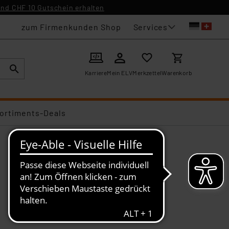
nd CHF 10 Gutschein erhalten
Services
zum Firmenkunden Shop
Karriere
Mein ELV
Merkzettel
Warenkorb
ortiments-Deals