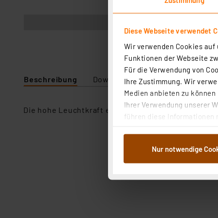
Abbildung ähnlich
Diese Webseite verwendet C
Wir verwenden Cookies auf u
Funktionen der Webseite zwi
Für die Verwendung von Cook
Beschreibung
Downloads
Technische Daten
Ihre Zustimmung. Wir verwen
Medien anbieten zu können u
Ihrer Verwendung unserer We
Die hohe Leuchtkraft ermöglicht den Einsatz auch b
führen diese Informationen 
im Rahmen Ihrer Nutzung der
dem Speichern und Abrufen 
Nur notwendige Coo
Weiterverarbeitung für die 
Abs.1a DSG-VO) zu. Eine deta
Button „Ablehnen oder Einst
ganz oder teilweise zustimm
anpassen oder widerrufen. 
Auswertung und Analyse bis 