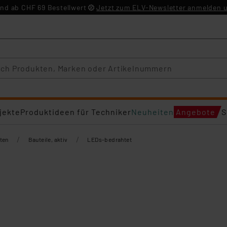
nd ab CHF 69 Bestellwert
Jetzt zum ELV-Newsletter anmelden u
jekte
Produktideen für Techniker
Neuheiten
Angebote
S
/
/
ten
Bauteile, aktiv
LEDs-bedrahtet