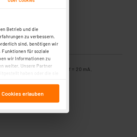
en Betrieb und die
Erfahrungen zu verbessern.
rderlich sind, benötigen wir
 Funktionen für soziale
ben wir Informationen zu
n weiter. Unsere Partner
Leuchtkraft von 18.000 mcd. If = 20 mA.
tgestellt haben oder die sie
cken, stimmen Sie sowohl
anschließenden
e Cookies erlauben
beitungszwecke (Art. 6
 ist durch Klick auf den
 Cookies ablehnen oder ihr
 „Cookie Einstellungen“
tung dieser Daten zur
ser-Einstellungen können