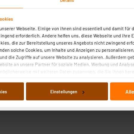
ookies
nserer Webseite. Einige von ihnen sind essentiell und damit für d
ngend erforderlich. Andere helfen uns, diese Webseite und ihre 
ies, die zur Bereitstellung unseres Angebots nicht zwingend erfo
Angaben zur Produktsicherheit
den solche Cookies, um Inhalte und Anzeigen zu personalisieren,
nd die Zugriffe auf unsere Website zu analysieren. Außerdem ge
bsite an unsere Partner für soziale Medien, Werbung und Analyse
ei Tageslicht sowie als Signal-, Warn- oder Anzeige-LED. 
möglicherweise mit weiteren Daten zusammen, die Sie ihnen berei
 Dienste gesammelt haben. Indem Sie auf „Alle akzeptieren“ kli
von Informationen auf Ihrem gerät (§25 Abs.1 TTDSG) sowie der 
All
kies
Einstellungen
nachfolgend dargestellten bzw. die von Ihnen ausgewählten Verar
illierte Auflistung der einzelnen Cookies nach Zweck und Anbieter
ellungen“ abrufbar. Sie können die Verwendung nicht notwendiger
en. Ihre erteilte Zustimmung können Sie jederzeit unter dem Link
Die Rechtmäßigkeit der Speicherung, Abrufung und Weiterverarbei
zum Zeitpunkt des Widerrufs bleibt hiervon unberührt. Ihre Brow