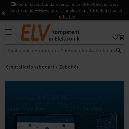
kostenloser Standardversand ab CHF 69 Bestellwert
Jetzt zum ELV-Newsletter anmelden und CHF 10 Gutschein
erhalten
Suche
Installationsbedarf / Zubehör