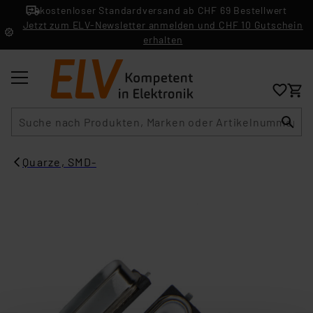
kostenloser Standardversand ab CHF 69 Bestellwert
Jetzt zum ELV-Newsletter anmelden und CHF 10 Gutschein
erhalten
Suche
Quarze, SMD-