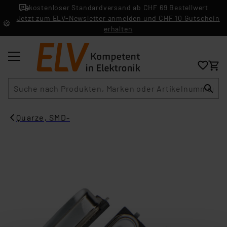
kostenloser Standardversand ab CHF 69 Bestellwert
Jetzt zum ELV-Newsletter anmelden und CHF 10 Gutschein
erhalten
Suche
Quarze, SMD-