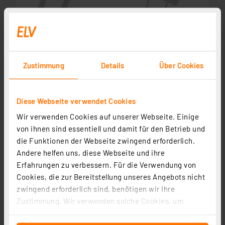
Zustimmung
Details
Über Cookies
Diese Webseite verwendet Cookies
Wir verwenden Cookies auf unserer Webseite. Einige
von ihnen sind essentiell und damit für den Betrieb und
die Funktionen der Webseite zwingend erforderlich.
Andere helfen uns, diese Webseite und ihre
Zubehör
Erfahrungen zu verbessern. Für die Verwendung von
Cookies, die zur Bereitstellung unseres Angebots nicht
zwingend erforderlich sind, benötigen wir Ihre
Bauteile-Lehre
Zustimmung. Wir verwenden solche Cookies, um
Artikel-Nr. 029290
Inhalte und Anzeigen zu personalisieren, Funktionen
1
2
3
4
5
(1)
für soziale Medien anbieten zu können und die Zugriffe