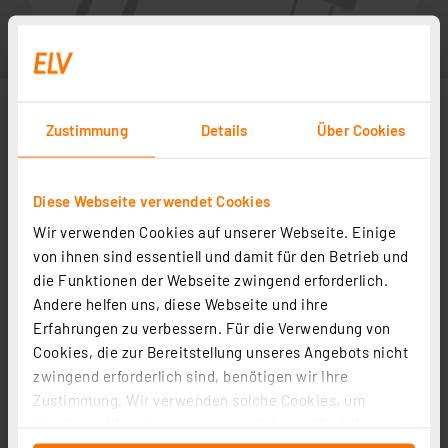
Zustimmung
Details
Über Cookies
Diese Webseite verwendet Cookies
Wir verwenden Cookies auf unserer Webseite. Einige
von ihnen sind essentiell und damit für den Betrieb und
die Funktionen der Webseite zwingend erforderlich.
Andere helfen uns, diese Webseite und ihre
Zubehör
Erfahrungen zu verbessern. Für die Verwendung von
Cookies, die zur Bereitstellung unseres Angebots nicht
zwingend erforderlich sind, benötigen wir Ihre
Bauteile-Lehre
Zustimmung. Wir verwenden solche Cookies, um
Artikel-Nr. 029290
Inhalte und Anzeigen zu personalisieren, Funktionen
1
2
3
4
5
(1)
für soziale Medien anbieten zu können und die Zugriffe