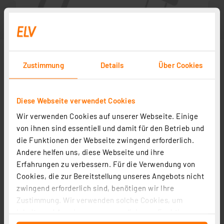
Zustimmung
Details
Über Cookies
Diese Webseite verwendet Cookies
Wir verwenden Cookies auf unserer Webseite. Einige
von ihnen sind essentiell und damit für den Betrieb und
die Funktionen der Webseite zwingend erforderlich.
Andere helfen uns, diese Webseite und ihre
Zubehör
Erfahrungen zu verbessern. Für die Verwendung von
Cookies, die zur Bereitstellung unseres Angebots nicht
zwingend erforderlich sind, benötigen wir Ihre
Bauteile-Lehre
Zustimmung. Wir verwenden solche Cookies, um
Artikel-Nr. 029290
Inhalte und Anzeigen zu personalisieren, Funktionen
1
2
3
4
5
(1)
für soziale Medien anbieten zu können und die Zugriffe