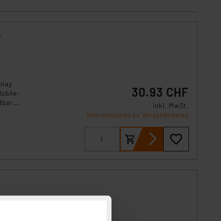
r
play
30.93 CHF
obile-
dbar.
inkl. MwSt.
ie bei
Informationen zu Versandkosten
ützt