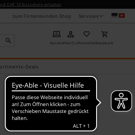
nd CHF 10 Gutschein erhalten
Services
zum Firmenkunden Shop
Karriere
Mein ELV
Merkzettel
Warenkorb
ortiments-Deals