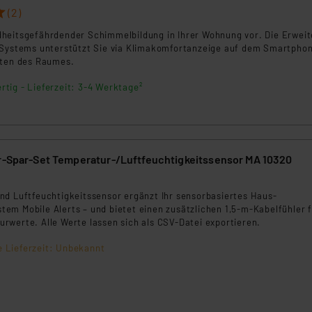
(2)
heitsgefährdender Schimmelbildung in Ihrer Wohnung vor. Die Erwei
-Systems unterstützt Sie via Klimakomfortanzeige auf dem Smartpho
ften des Raumes.
rtig - Lieferzeit: 3-4 Werktage²
er-Spar-Set Temperatur-/Luftfeuchtigkeitssensor MA 10320
nd Luftfeuchtigkeitssensor ergänzt Ihr sensorbasiertes Haus-
em Mobile Alerts – und bietet einen zusätzlichen 1,5-m-Kabelfühler 
rwerte. Alle Werte lassen sich als CSV-Datei exportieren.
e Lieferzeit: Unbekannt