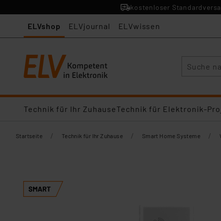
kostenloser Standardversa
ELVshop
ELVjournal
ELVwissen
Suche
Technik für Ihr Zuhause
Technik für Elektronik-Pro
/
/
/
Startseite
Technik für Ihr Zuhause
Smart Home Systeme