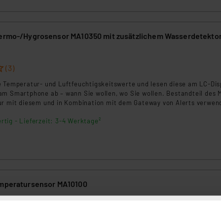
hermo-/Hygrosensor MA10350 mit zusätzlichem Wasserdetekto
(3)
e Temperatur- und Luftfeuchtigskeitswerte und lesen diese am LC-Dis
am Smartphone ab – wann Sie wollen, wo Sie wollen. Bestandteil des M
ur mit diesem und in Kombination mit dem Gateway von Alerts verwen
tektor z. B. in Räumen mit einer Waschmaschine nutzbar. Informiert S
rtig - Lieferzeit: 3-4 Werktage²
er sofort. Der Sensor muss vor direktem Regen und der Sonne gesch
emperatursensor MA10100
(5)