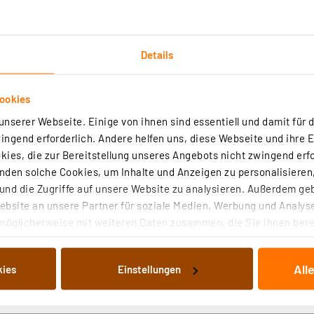
in Sensor zur Überwachung von Innen- oder Außentemperaturen. Der 
 Regen und der Sonne geschützt montiert werden.
Details
rtig - Lieferzeit: 3-4 Werktage²
ookies
nserer Webseite. Einige von ihnen sind essentiell und damit für d
ngend erforderlich. Andere helfen uns, diese Webseite und ihre 
ies, die zur Bereitstellung unseres Angebots nicht zwingend erfo
hermo-/Hygrometer MA10230, mit Klimakomfortanzeige im
den solche Cookies, um Inhalte und Anzeigen zu personalisieren,
nd die Zugriffe auf unsere Website zu analysieren. Außerdem ge
bsite an unsere Partner für soziale Medien, Werbung und Analyse
(1)
möglicherweise mit weiteren Daten zusammen, die Sie ihnen berei
 Dienste gesammelt haben. Indem Sie auf „Alle akzeptieren“ kli
heitsgefährdender Schimmelbildung in Ihrer Wohnung vor. Die Erwei
von Informationen auf Ihrem gerät (§25 Abs.1 TTDSG) sowie der 
-Systems unterstützt Sie via Klimakomfortanzeige auf dem Smartpho
All
kies
Einstellungen
ften des Raumes. Die Station muss vor direktem Regen und Sonne ges
nachfolgend dargestellten bzw. die von Ihnen ausgewählten Verar
illierte Auflistung der einzelnen Cookies nach Zweck und Anbieter
rtig - Lieferzeit: 3-4 Werktage²
ellungen“ abrufbar. Sie können die Verwendung nicht notwendiger