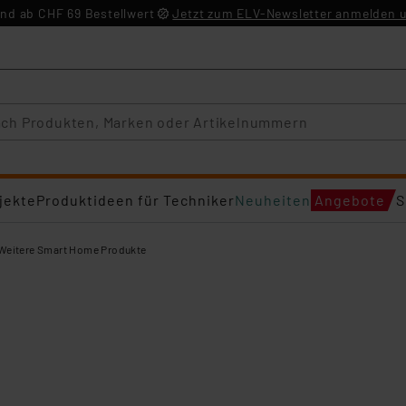
nd ab CHF 69 Bestellwert
Jetzt zum ELV-Newsletter anmelden u
jekte
Produktideen für Techniker
Neuheiten
Angebote
S
Weitere Smart Home Produkte