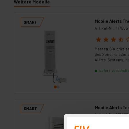
Weitere Modelle
Mobile Alerts T
Artikel-Nr. 117585
1
2
3
4
5
Messen Sie präzis
des Senders oder 
Alerts-Systems, n
Auch als Wasserde
sofort versandfe
auslaufendem Wass
montiert werden.
Mobile Alerts T
Artikel-Nr. 119080
1
2
3
4
5