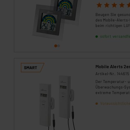
1
2
3
4
5
Beugen Sie gesund
des Mobile-Alerts
beim richtigen Lü
sofort versandfe
Mobile Alerts 2
Artikel-Nr. 144615
Der Temperatur- u
Überwachungs-Syst
extreme Temperatu
Voraussichtlich