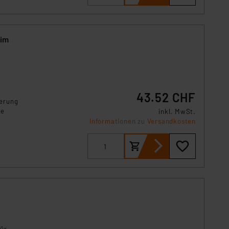
. 49 (1) lit. a DSGVO.
n der Datenschutzerklärung.
s Land mit unzureichendem
 im
örden personenbezogene
r Europäer bestehen.
ln der Europäischen
 Art der übermittelten
43.52 CHF
terung
ne
inkl. MwSt.
Informationen zu Versandkosten