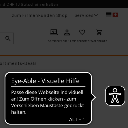
nd CHF 10 Gutschein erhalten
Services
zum Firmenkunden Shop
Karriere
Mein ELV
Merkzettel
Warenkorb
ortiments-Deals