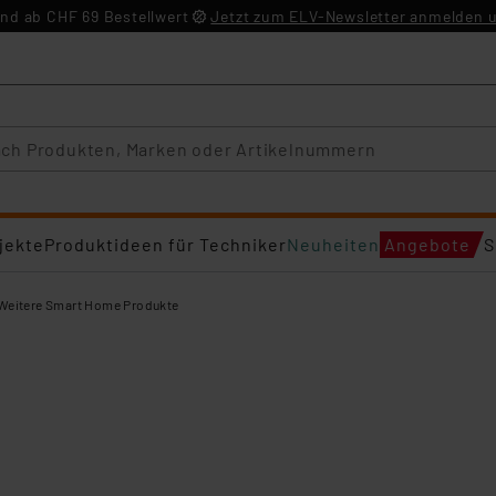
nd ab CHF 69 Bestellwert
Jetzt zum ELV-Newsletter anmelden u
jekte
Produktideen für Techniker
Neuheiten
Angebote
S
Weitere Smart Home Produkte