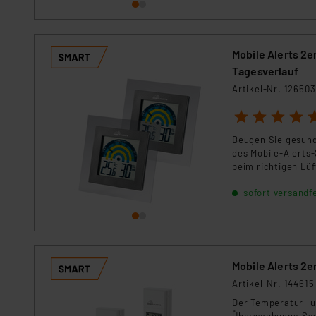
dieser Drittanbieter umfasst
Nähere Infos zu diesen Drit
Für die USA besteht kein A
Mobile Alerts 2
Datenschutz nach EU-Standa
Tagesverlauf
Daten in Überwachungsprogr
Unsere Kooperation mit dies
Artikel-Nr. 126503
Kommission sowie einer eige
1
2
3
4
5
Daten, verbundenen Risiken
Beugen Sie gesund
des Mobile-Alerts
Impressum
|
Datenschutzer
beim richtigen Lü
sofort versandfe
Mobile Alerts 2
Artikel-Nr. 144615
Der Temperatur- u