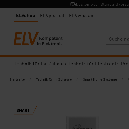
kostenloser Standardversa
ELVshop
ELVjournal
ELVwissen
Suche
Technik für Ihr Zuhause
Technik für Elektronik-Pro
/
/
/
Startseite
Technik für Ihr Zuhause
Smart Home Systeme