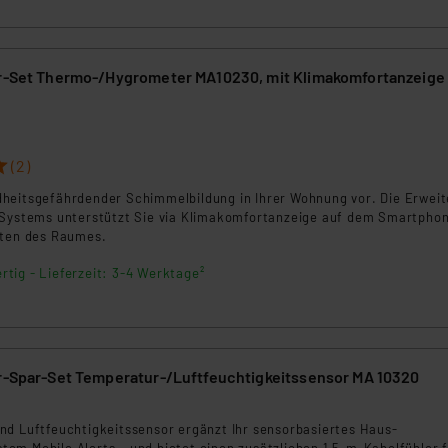
 daher ggf. auch die Verarbeitung Ihrer Daten in den USA gemäß Art
tanbietern und zu der jeweiligen Datenübermittlung erhalten Sie i
ngemessenheitsbeschluss der EU. Dies bedeutet, dass die USA al
er-Set Thermo-/Hygrometer MA10230, mit Klimakomfortanzeige
rds eingestuft wird. So besteht etwa das Risiko, dass US-Beh
ammen verarbeiten, ohne dass hiergegen Klagemöglichkeiten fü
en Dienstleistern stützt sich auf die Standarddatenschutzklause
nen Beurteilung der mit der Datenübermittlung, insbesondere der
(2)
.“
heitsgefährdender Schimmelbildung in Ihrer Wohnung vor. Die Erwei
-Systems unterstützt Sie via Klimakomfortanzeige auf dem Smartpho
klärung
ften des Raumes.
rtig - Lieferzeit: 3-4 Werktage²
er-Spar-Set Temperatur-/Luftfeuchtigkeitssensor MA 10320
nd Luftfeuchtigkeitssensor ergänzt Ihr sensorbasiertes Haus-