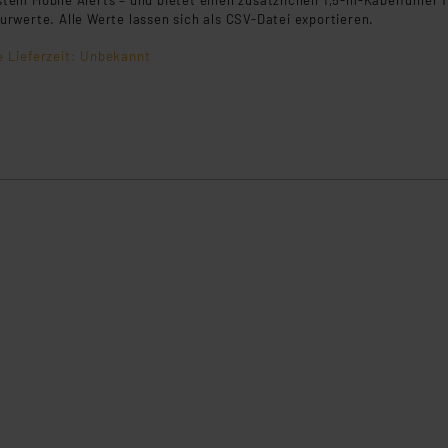
em Mobile Alerts – und bietet einen zusätzlichen 1,5-m-Kabelfühler 
rwerte. Alle Werte lassen sich als CSV-Datei exportieren.
e Lieferzeit: Unbekannt