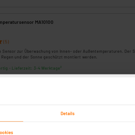
emperatursensor MA10100
(5)
in Sensor zur Überwachung von Innen- oder Außentemperaturen. Der 
 Regen und der Sonne geschützt montiert werden.
rtig - Lieferzeit: 3-4 Werktage²
hermo-/Hygrometer MA10230, mit Klimakomfortanzeige im
Details
ookies